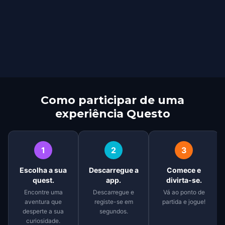
Como participar de uma
experiência Questo
1
2
3
Escolha a sua
Descarregue a
Comece e
quest.
app.
divirta-se.
Encontre uma
Descarregue e
Vá ao ponto de
aventura que
registe-se em
partida e jogue!
desperte a sua
segundos.
curiosidade.