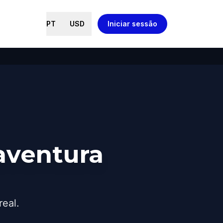
PT
USD
Iniciar sessão
aventura
real.