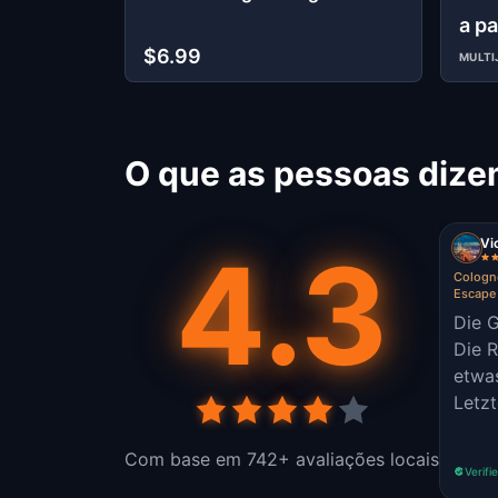
Walking Tour & Escape Game
a pa
$6.99
MULT
O que as pessoas dize
Vi
4.3
Cologne
Escape
Die G
Die R
etwas
Letzt
Com base em 742+ avaliações locais
Verifi