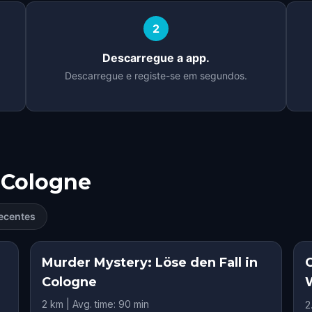
2
Descarregue a app.
Descarregue e registe-se em segundos.
Cologne
ecentes
RY
Murder Mystery: Löse den Fall in
Cologne
2 km | Avg. time: 90 min
2