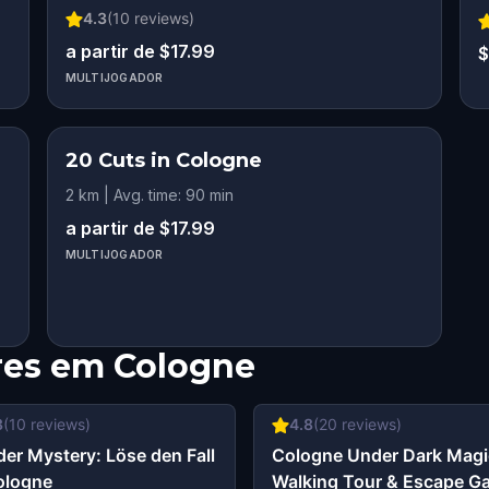
4.3
(
10
reviews)
a partir de $17.99
$
MULTIJOGADOR
20 Cuts in Cologne
2 km | Avg. time: 90 min
a partir de $17.99
MULTIJOGADOR
res em
Cologne
3
(
10
reviews)
4.8
(
20
reviews)
er Mystery: Löse den Fall
Cologne Under Dark Magi
ologne
Walking Tour & Escape G