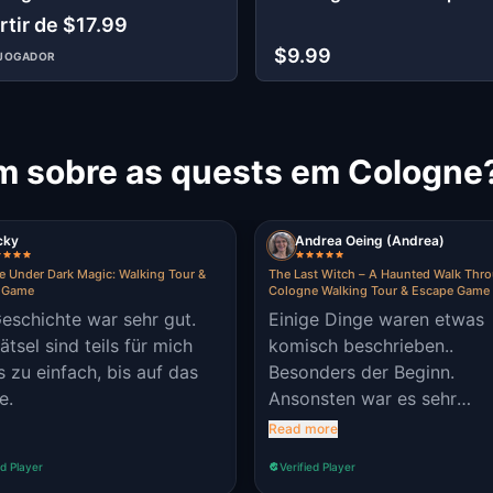
rtir de $17.99
$9.99
IJOGADOR
m sobre as quests em Cologne
cky
Andrea Oeing (Andrea)
 Under Dark Magic: Walking Tour &
The Last Witch – A Haunted Walk Thr
 Game
Cologne Walking Tour & Escape Game
eschichte war sehr gut.
Einige Dinge waren etwas
ätsel sind teils für mich
komisch beschrieben..
 zu einfach, bis auf das
Besonders der Beginn.
e.
Ansonsten war es sehr
unterhaltsam.
Read more
ed Player
Verified Player