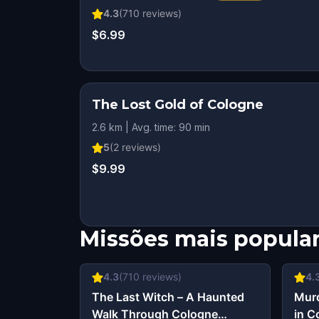
4.3
(
710
reviews)
$6.99
The Lost Gold of Cologne
2.6 km | Avg. time: 90 min
5
(
2
reviews)
$9.99
Missões mais popula
4.3
(
710
reviews)
4.
The Last Witch – A Haunted
Murd
Walk Through Cologne
in C