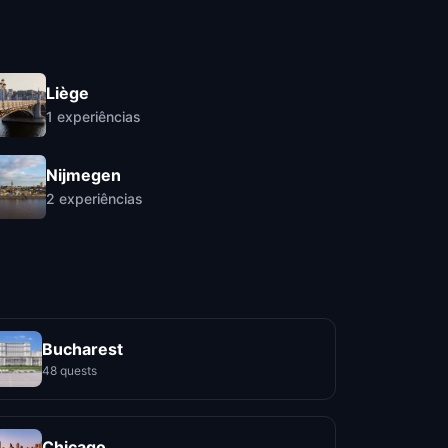
Liège
1
experiências
Nijmegen
2
experiências
Bucharest
48 quests
Chicago