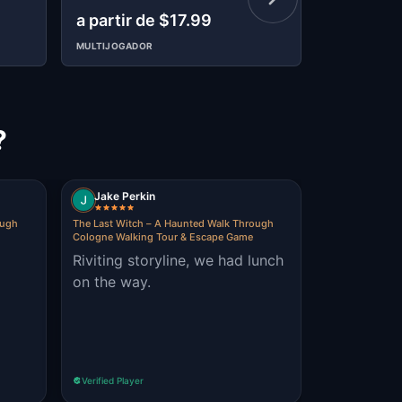
a partir de $17.99
$9.99
MULTIJOGADOR
?
Jake Perkin
ough
The Last Witch – A Haunted Walk Through
Cologne Walking Tour & Escape Game
Riviting storyline, we had lunch
on the way.
Verified Player