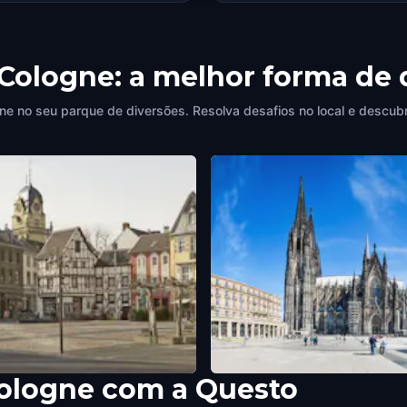
 Cologne: a melhor forma de
ne no seu parque de diversões. Resolva desafios no local e descubr
Cologne com a Questo
 Markt
Cologne Cathedral