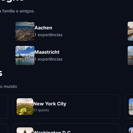
 família e amigos.
Aachen
1
experiências
Maastricht
1
experiências
s
 o mundo
New York City
51 quests
Washington D.C.