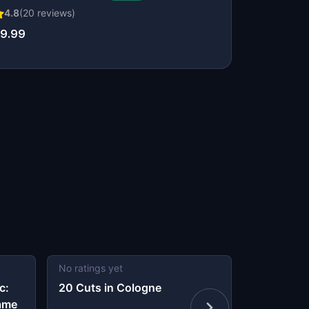
4.8
(
20
reviews)
9.99
No ratings yet
5
(
2
revie
c:
20 Cuts in Cologne
The Lost 
ame