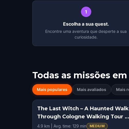
1
Escolha a sua quest.
Encontre uma aventura que desperte a sua
curiosidade.
Todas as missões em
Mais populares
Mais avaliados
Mais r
The Last Witch – A Haunted Walk
HIDDEN HISTO
Through Cologne Walking Tour &
Escape Game
4.9 km | Avg. time: 129 min
MEDIUM