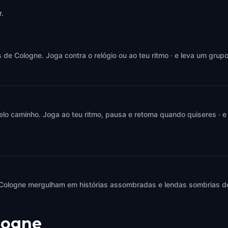
ne
,
Germany
Cologne
,
Germany
r.
e Cologne. Joga contra o relógio ou ao teu ritmo · e leva um grupo
elo caminho. Joga ao teu ritmo, pausa e retoma quando quiseres · e
Cologne mergulham em histórias assombradas e lendas sombrias de
logne