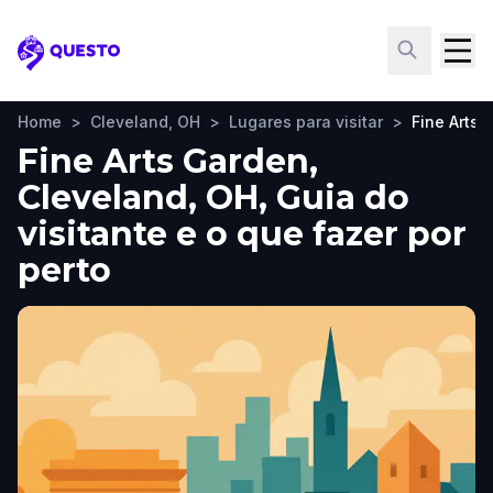
Questo
Home
>
Cleveland, OH
>
Lugares para visitar
>
Fine Arts 
Fine Arts Garden,
Cleveland, OH, Guia do
visitante e o que fazer por
perto