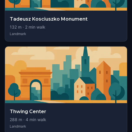
Tadeusz Kosciuszko Monument
132
m ·
2
min walk
Landmark
Thwing Center
288
m ·
4
min walk
Landmark