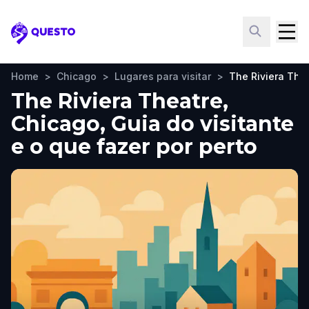
Questo
Home
>
Chicago
>
Lugares para visitar
>
The Riviera The
The Riviera Theatre,
Chicago, Guia do visitante
e o que fazer por perto