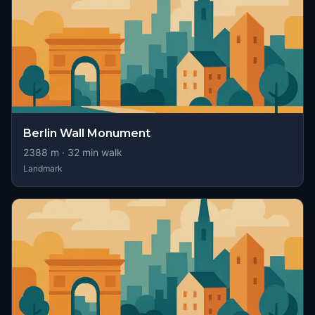
Berlin Wall Monument
2388
m ·
32
min walk
Landmark