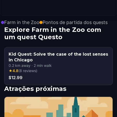
Farm in the Zoo
Pontos de partida dos quests
Explore Farm in the Zoo com
um quest Questo
Kid Quest: Solve the case of the lost senses
in Chicago
0.2
km away
·
2
min walk
★
4.8
(
8
reviews
)
$12.99
Atrações próximas