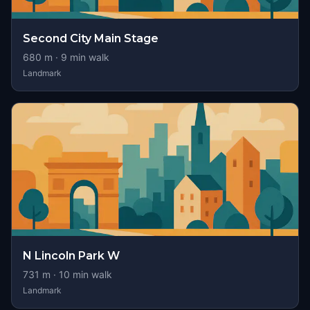
Second City Main Stage
680
m ·
9
min walk
Landmark
N Lincoln Park W
731
m ·
10
min walk
Landmark