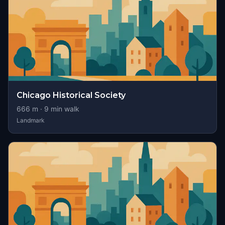
Chicago Historical Society
666
m ·
9
min walk
Landmark