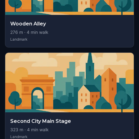
Wooden Alley
276
m ·
4
min walk
Landmark
Second City Main Stage
323
m ·
4
min walk
Landmark