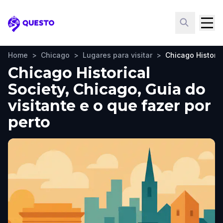
Questo
Home
>
Chicago
>
Lugares para visitar
>
Chicago Historic
Chicago Historical
Society, Chicago, Guia do
visitante e o que fazer por
perto