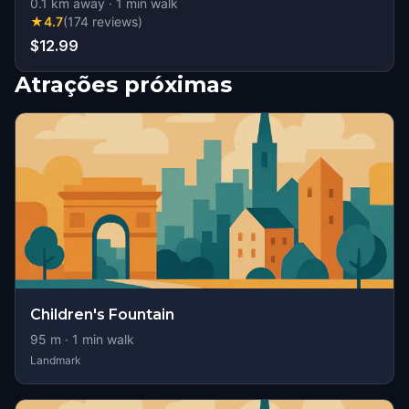
0.1
km away
·
1
min walk
★
4.7
(
174
reviews
)
$12.99
Atrações próximas
Children's Fountain
95
m ·
1
min walk
Landmark