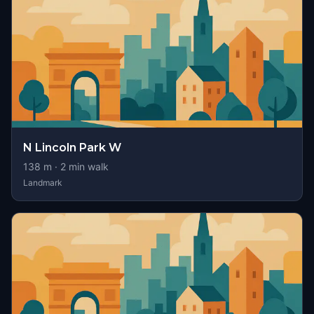
N Lincoln Park W
138
m ·
2
min walk
Landmark