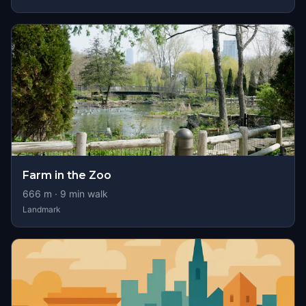
Farm in the Zoo
666
m ·
9
min walk
Landmark