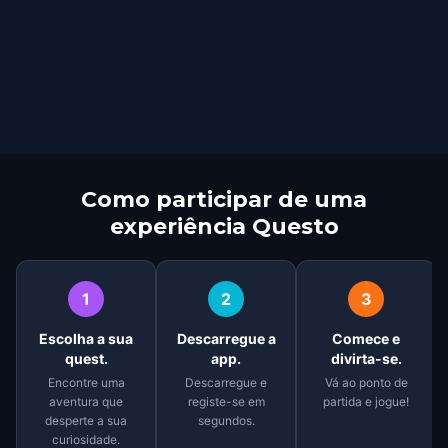
Como participar de uma
experiência Questo
1
2
3
Escolha a sua
Descarregue a
Comece e
quest.
app.
divirta-se.
Encontre uma
Descarregue e
Vá ao ponto de
aventura que
registe-se em
partida e jogue!
desperte a sua
segundos.
curiosidade.