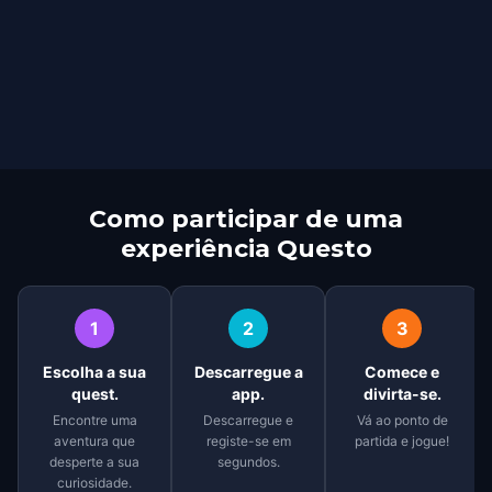
Como participar de uma
experiência Questo
1
2
3
Escolha a sua
Descarregue a
Comece e
quest.
app.
divirta-se.
Encontre uma
Descarregue e
Vá ao ponto de
aventura que
registe-se em
partida e jogue!
desperte a sua
segundos.
curiosidade.