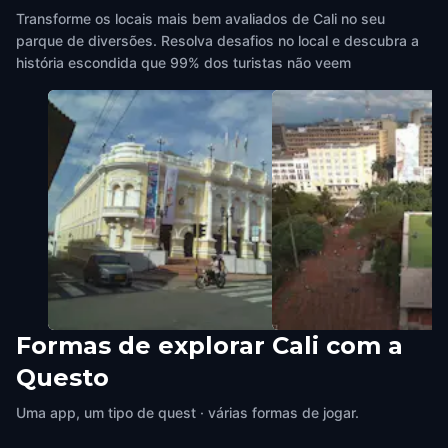
Transforme os locais mais bem avaliados de Cali no seu
parque de diversões. Resolva desafios no local e descubra a
história escondida que 99% dos turistas não veem
Formas de explorar Cali com a
Teatro Municipal
El Cam
Questo
Cali
,
Colombia
Cali
,
Colombia
Uma app, um tipo de quest · várias formas de jogar.