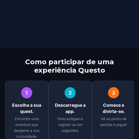
Como participar de uma
experiência Questo
1
2
3
Escolha a sua
Descarregue a
Comece e
quest.
app.
divirta-se.
Encontre uma
Descarregue e
Vá ao ponto de
aventura que
registe-se em
partida e jogue!
desperte a sua
segundos.
curiosidade.