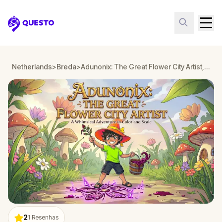
Questo
Netherlands
>
Breda
>
Adunonix: The Great Flower City Artist, in Breda
2
1
Resenhas