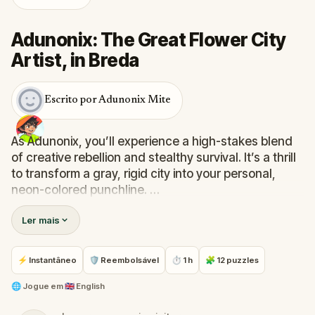
Adunonix: The Great Flower City
Artist, in Breda
Escrito por Adunonix Mite
As Adunonix, you’ll experience a high-stakes blend
of creative rebellion and stealthy survival. It’s a thrill
to transform a gray, rigid city into your personal,
neon-colored punchline.
Ler mais
Players should dive in for the unique "Renaissance"
mechanics and the emotional weight of defying a
master.
⚡ Instantâneo
🛡 Reembolsável
⏱ 1 h
🧩 12 puzzles
Will your art live forever, or will the "Toad Officials"
🌐
Jogue em
🇬🇧 English
scrub you from history?