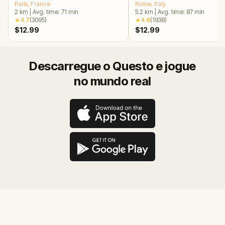
Paris
, France
Rome
, Italy
2
km
|
Avg. time:
71
min
5.2
km
|
Avg. time:
87
min
★
4.7
(
3095
)
★
4.6
(
1938
)
$12.99
$12.99
Descarregue o Questo e jogue
no mundo real