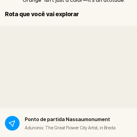
"Orange" isn't just a color—it's an attitude.
Início
Fim
Rota que você vai explorar
Ponto de partida
Nassaumonument
Adunonix: The Great Flower City Artist, in Breda