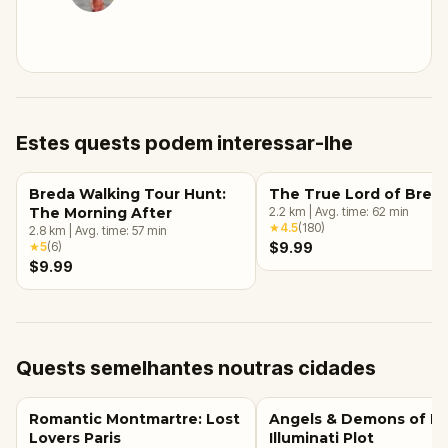
Estes quests podem interessar-lhe
Breda Walking Tour Hunt:
The True Lord of Bred
The Morning After
2.2
km
|
Avg. time:
62
min
★
4.5
(
180
)
2.8
km
|
Avg. time:
57
min
★
5
(
6
)
$9.99
$9.99
Quests semelhantes noutras cidades
Romantic Montmartre: Lost
Angels & Demons of R
Lovers Paris
Illuminati Plot