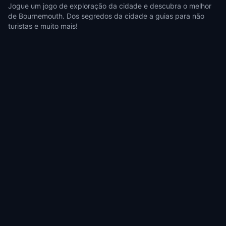
Jogue um jogo de exploração da cidade e descubra o melhor
de Bournemouth. Dos segredos da cidade a guias para não
turistas e muito mais!