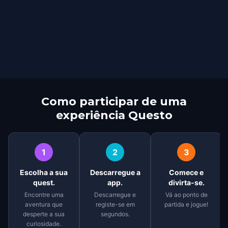
Como participar de uma
experiência Questo
1
2
3
Escolha a sua
Descarregue a
Comece e
quest.
app.
divirta-se.
Encontre uma
Descarregue e
Vá ao ponto de
aventura que
registe-se em
partida e jogue!
desperte a sua
segundos.
curiosidade.