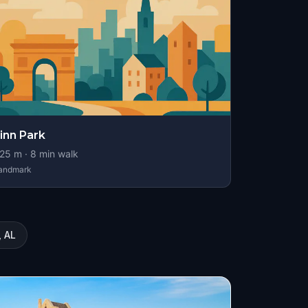
inn Park
25
m ·
8
min walk
andmark
, AL