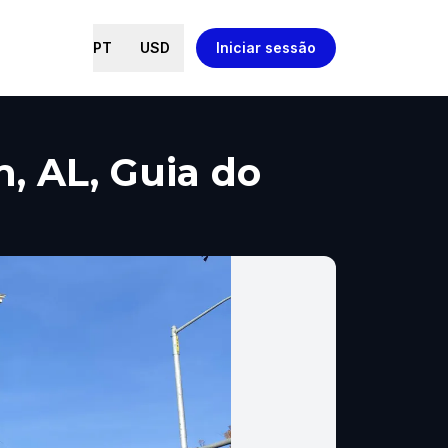
PT
USD
Iniciar sessão
, AL, Guia do