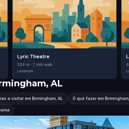
Lyric Theatre
L
524
m ·
7
min walk
6
Landmark
L
irmingham, AL
res a visitar em Birmingham, AL
O que fazer em Birmingham
abama