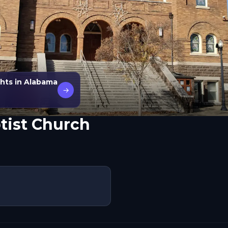
ghts in Alabama
→
ptist Church