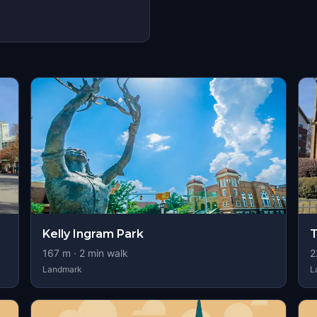
Kelly Ingram Park
T
167
m ·
2
min walk
2
Landmark
L