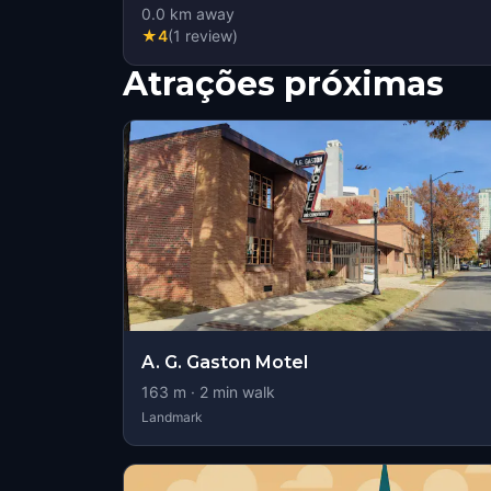
0.0
km away
★
4
(
1
review
)
Atrações próximas
A. G. Gaston Motel
163
m ·
2
min walk
Landmark