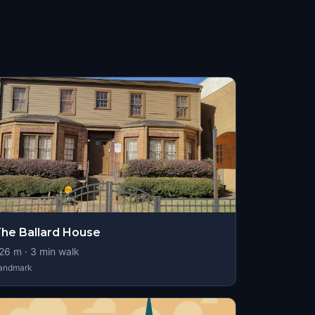
he Ballard House
26
m ·
3
min walk
andmark