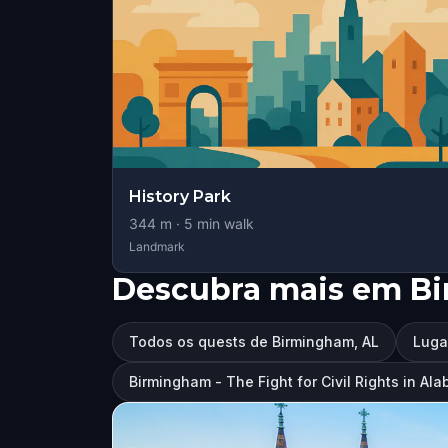
History Park
344
m ·
5
min walk
Landmark
Descubra mais em B
Todos os quests de Birmingham, AL
Luga
Birmingham - The Fight for Civil Rights in Al