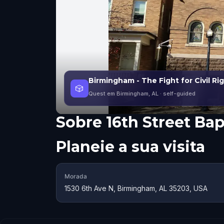
Birmingham - The Fight for Civil Ri
🎲
Quest em Birmingham, AL
· self-guided
Sobre
16th Street Ba
Planeie a sua visita
Morada
1530 6th Ave N, Birmingham, AL 35203, USA