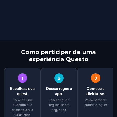
Como participar de uma
experiência Questo
1
2
3
Escolha a sua
Descarregue a
Comece e
quest.
app.
divirta-se.
Encontre uma
Descarregue e
Vá ao ponto de
aventura que
registe-se em
partida e jogue!
desperte a sua
segundos.
curiosidade.