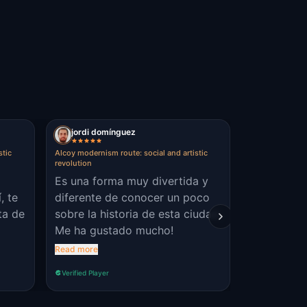
jordi domínguez
Paula Pas
stic
Alcoy modernism route: social and artistic
Alcoy modernism
revolution
revolution
Es una forma muy divertida y
Una manera
, te
diferente de conocer un poco
conocer el
ta de
sobre la historia de esta ciudad.
Me ha gustado mucho!
Read more
Verified Player
Verified Player