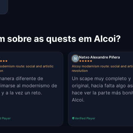
m sobre as quests em Alcoi?
S
Natxo Alexandre Piñera
dernism route: social and artistic
Alcoy modernism route: social and arti
ion
revolution
anera diferente de
Un scape muy completo y
imarse al modernismo de
original, hacia falta algo así
 y a la vez un reto.
hace ver la parte más boni
Alcoi.
d Player
Verified Player