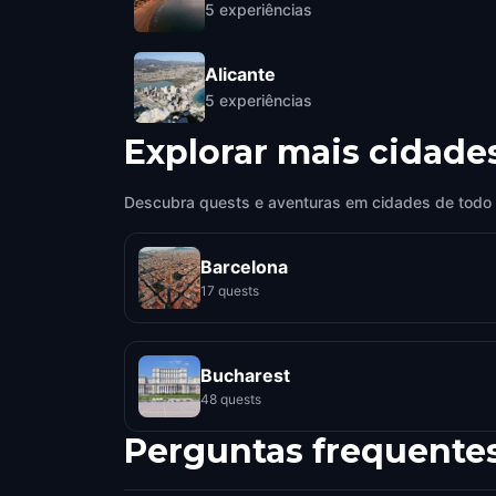
5
experiências
Alicante
5
experiências
Explorar mais cidade
Descubra quests e aventuras em cidades de todo
Barcelona
17 quests
Bucharest
48 quests
Perguntas frequente