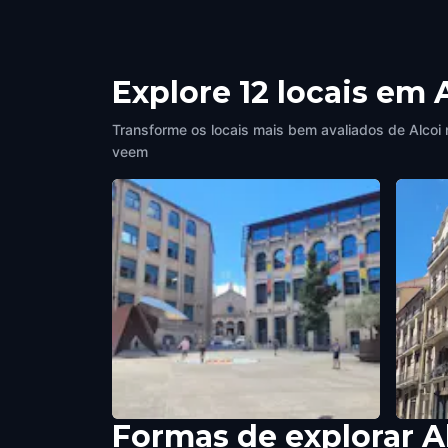
Explore 12 locais em 
Transforme os locais mais bem avaliados de Alcoi 
veem
Formas de explorar A
La fábrica de los sueños
Cantó