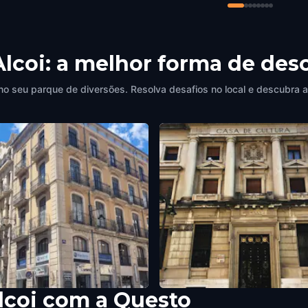
Alcoi: a melhor forma de desc
no seu parque de diversões. Resolva desafios no local e descubra a
lcoi com a Questo
 "Pinyó" - Pinyó corner
Money, Money, Money