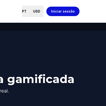
PT
USD
Iniciar sessão
a gamificada
real.