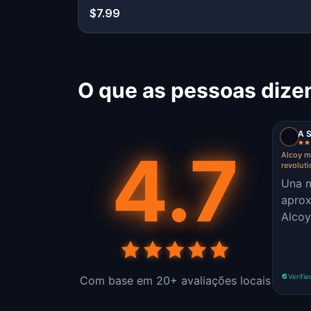
$7.99
O que as pessoas dize
A 
4.7
Alcoy mo
revolut
Una m
aprox
Alcoy
Verifie
Com base em 20+ avaliações locais