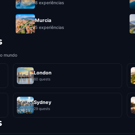
8
experiências
Murcia
5
experiências
s
 o mundo
London
60 quests
Sydney
29 quests
s