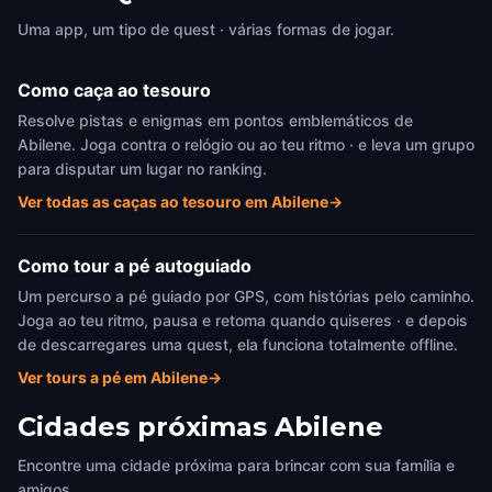
Uma app, um tipo de quest · várias formas de jogar.
Como caça ao tesouro
Resolve pistas e enigmas em pontos emblemáticos de
Abilene. Joga contra o relógio ou ao teu ritmo · e leva um grupo
para disputar um lugar no ranking.
Ver todas as caças ao tesouro em Abilene
→
Como tour a pé autoguiado
Um percurso a pé guiado por GPS, com histórias pelo caminho.
Joga ao teu ritmo, pausa e retoma quando quiseres · e depois
de descarregares uma quest, ela funciona totalmente offline.
Ver tours a pé em Abilene
→
Cidades próximas
Abilene
Encontre uma cidade próxima para brincar com sua família e
amigos.