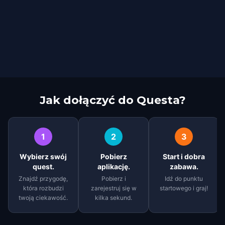
Jak dołączyć do Questa?
1
2
3
Wybierz swój
Pobierz
Start i dobra
quest.
aplikację.
zabawa.
Znajdź przygodę,
Pobierz i
Idź do punktu
która rozbudzi
zarejestruj się w
startowego i graj!
twoją ciekawość.
kilka sekund.