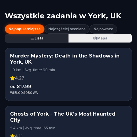
Wszystkie zadania w
York, UK
Najpopularniejsze
Najczęściej oceniane
Najnowsze
Lista
Mapa
Murder Mystery: Death in the Shadows in
York, UK
1.9 km | Avg. time: 90 min
4.27
od $17.99
WIELOOSOBOWA
Ghosts of York - The UK's Most Haunted
City
2.4 km | Avg. time: 65 min
4.11