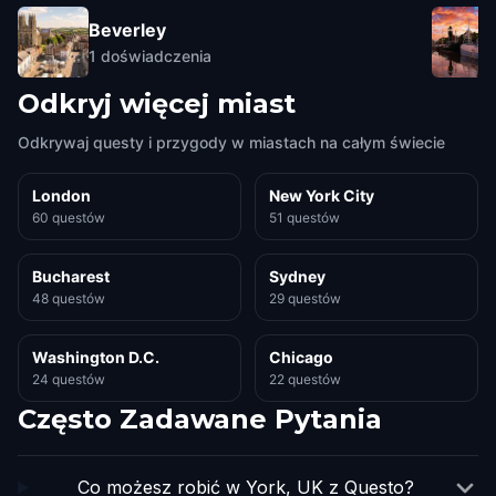
Beverley
1
doświadczenia
Odkryj więcej miast
Odkrywaj questy i przygody w miastach na całym świecie
London
New York City
60 questów
51 questów
Bucharest
Sydney
48 questów
29 questów
Washington D.C.
Chicago
24 questów
22 questów
Często Zadawane Pytania
Co możesz robić w York, UK z Questo?