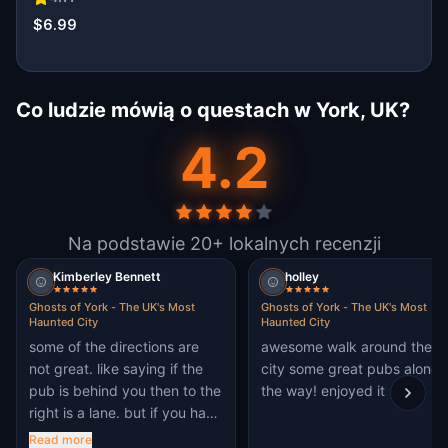
$6.99
Co ludzie mówią o questach w York, UK?
4.2
Na podstawie 20+ lokalnych recenzji
Kimberley Bennett
holley
Ghosts of York - The UK's Most
Ghosts of York - The UK's Most
Haunted City
Haunted City
some of the directions are
awesome walk around the
not great. like saying if the
city some great pubs along
pub is behind you then to the
the way! enjoyed it
right is a lane. but if you have
the black swan behind you
Read more