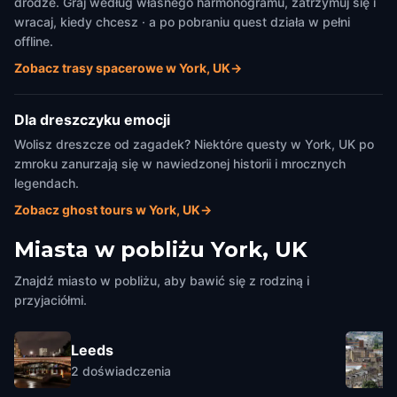
drodze. Graj według własnego harmonogramu, zatrzymuj się i
wracaj, kiedy chcesz · a po pobraniu quest działa w pełni
offline.
Zobacz trasy spacerowe w York, UK
→
Dla dreszczyku emocji
Wolisz dreszcze od zagadek? Niektóre questy w York, UK po
zmroku zanurzają się w nawiedzonej historii i mrocznych
legendach.
Zobacz ghost tours w York, UK
→
Miasta w pobliżu
York, UK
Znajdź miasto w pobliżu, aby bawić się z rodziną i
przyjaciółmi.
Leeds
2
doświadczenia