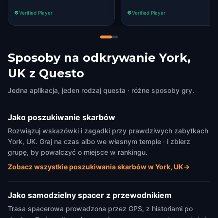
and looking across the Rd
Verified Player
Verified Player
the lane is on the left. other
than that all was great. well
worth the money x
Sposoby na odkrywanie York,
UK z Questo
Jedna aplikacja, jeden rodzaj questa · różne sposoby gry.
Jako poszukiwanie skarbów
Rozwiązuj wskazówki i zagadki przy prawdziwych zabytkach
York, UK. Graj na czas albo we własnym tempie · i zbierz
grupę, by powalczyć o miejsce w rankingu.
Zobacz wszystkie poszukiwania skarbów w York, UK
→
Jako samodzielny spacer z przewodnikiem
Trasa spacerowa prowadzona przez GPS, z historiami po