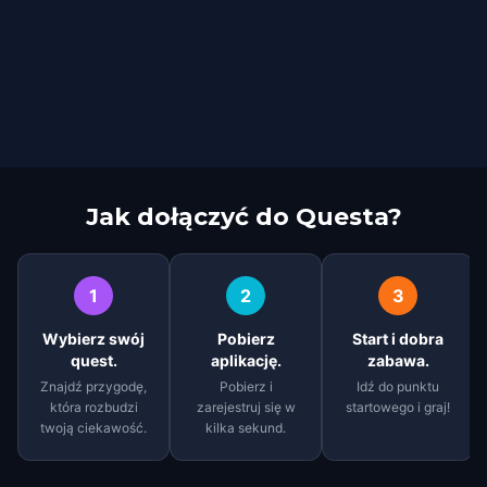
Jak dołączyć do Questa?
1
2
3
Wybierz swój
Pobierz
Start i dobra
quest.
aplikację.
zabawa.
Znajdź przygodę,
Pobierz i
Idź do punktu
która rozbudzi
zarejestruj się w
startowego i graj!
twoją ciekawość.
kilka sekund.