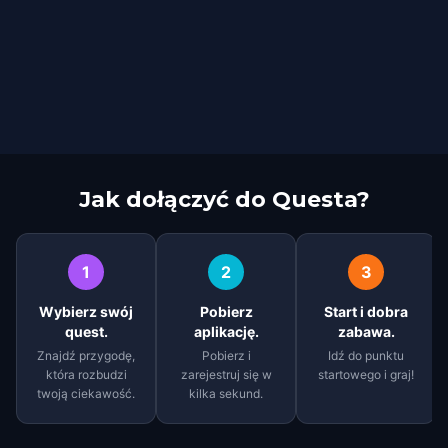
Jak dołączyć do Questa?
1
2
3
Wybierz swój
Pobierz
Start i dobra
quest.
aplikację.
zabawa.
Znajdź przygodę,
Pobierz i
Idź do punktu
która rozbudzi
zarejestruj się w
startowego i graj!
twoją ciekawość.
kilka sekund.