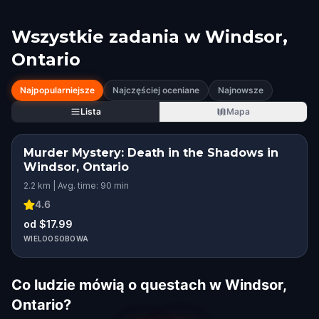
Wszystkie zadania w
Windsor,
Ontario
Najpopularniejsze
Najczęściej oceniane
Najnowsze
Lista
Mapa
Murder Mystery: Death in the Shadows in
Windsor, Ontario
2.2 km | Avg. time: 90 min
4.6
od $17.99
WIELOOSOBOWA
Co ludzie mówią o questach w Windsor,
Ontario?