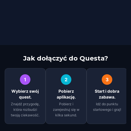
Jak dołączyć do Questa?
1
2
3
Wybierz swój
Pobierz
Start i dobra
quest.
aplikację.
zabawa.
Znajdź przygodę,
Pobierz i
Idź do punktu
która rozbudzi
zarejestruj się w
startowego i graj!
twoją ciekawość.
kilka sekund.