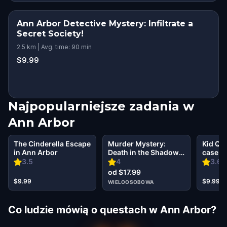
Ann Arbor Detective Mystery: Infiltrate a
Secret Society!
2.5 km | Avg. time: 90 min
$9.99
Najpopularniejsze zadania w
Ann Arbor
The Cinderella Escape
Murder Mystery:
Kid Que
in Ann Arbor
Death in the Shadows
case of
in Ann Arbor
senses
3.5
4
3.67
od $17.99
$9.99
$9.99
WIELOOSOBOWA
Co ludzie mówią o questach w Ann Arbor?