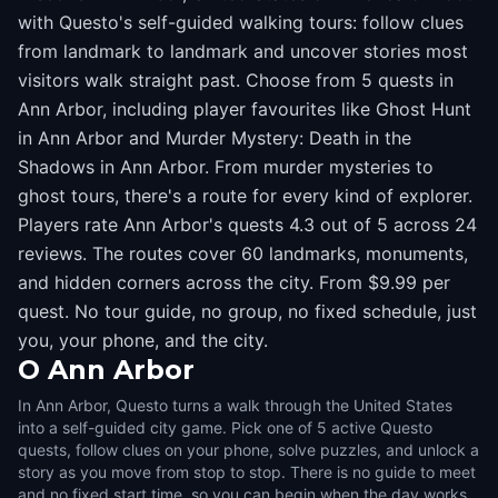
with Questo's self-guided walking tours: follow clues
from landmark to landmark and uncover stories most
visitors walk straight past. Choose from 5 quests in
Ann Arbor, including player favourites like Ghost Hunt
in Ann Arbor and Murder Mystery: Death in the
Shadows in Ann Arbor. From murder mysteries to
ghost tours, there's a route for every kind of explorer.
Players rate Ann Arbor's quests 4.3 out of 5 across 24
reviews. The routes cover 60 landmarks, monuments,
and hidden corners across the city. From $9.99 per
quest. No tour guide, no group, no fixed schedule, just
you, your phone, and the city.
O
Ann Arbor
In Ann Arbor, Questo turns a walk through the United States
into a self-guided city game. Pick one of 5 active Questo
quests, follow clues on your phone, solve puzzles, and unlock a
story as you move from stop to stop. There is no guide to meet
and no fixed start time, so you can begin when the day works