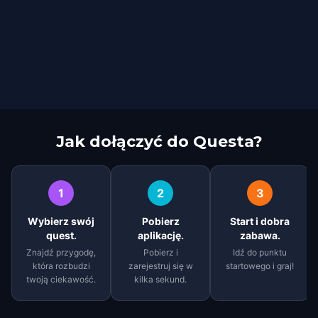
Jak dołączyć do Questa?
1
2
3
Wybierz swój
Pobierz
Start i dobra
quest.
aplikację.
zabawa.
Znajdź przygodę,
Pobierz i
Idź do punktu
która rozbudzi
zarejestruj się w
startowego i graj!
twoją ciekawość.
kilka sekund.