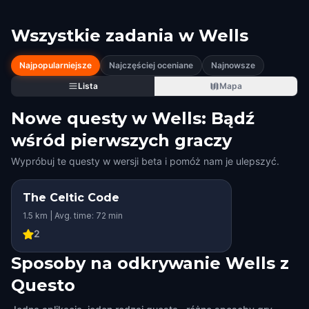
Wszystkie zadania w
Wells
Najpopularniejsze
Najczęściej oceniane
Najnowsze
Lista
Mapa
Nowe questy w Wells: Bądź
wśród pierwszych graczy
Wypróbuj te questy w wersji beta i pomóż nam je ulepszyć.
The Celtic Code
STEP INTO THE STORY
1.5 km | Avg. time: 72 min
2
Sposoby na odkrywanie Wells z
Questo