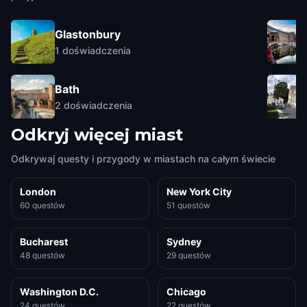
Glastonbury
1
doświadczenia
Bath
2
doświadczenia
Odkryj więcej miast
Odkrywaj questy i przygody w miastach na całym świecie
London
New York City
60 questów
51 questów
Bucharest
Sydney
48 questów
29 questów
Washington D.C.
Chicago
24 questów
22 questów