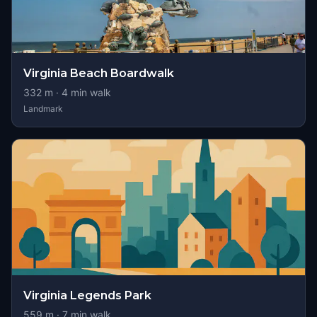
Virginia Beach Boardwalk
332
m ·
4
min walk
Landmark
Virginia Legends Park
559
m ·
7
min walk