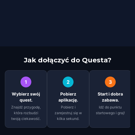
Jak dołączyć do Questa?
1
2
3
Wybierz swój
Pobierz
Start i dobra
quest.
aplikację.
zabawa.
Znajdź przygodę,
Pobierz i
Idź do punktu
która rozbudzi
zarejestruj się w
startowego i graj!
twoją ciekawość.
kilka sekund.