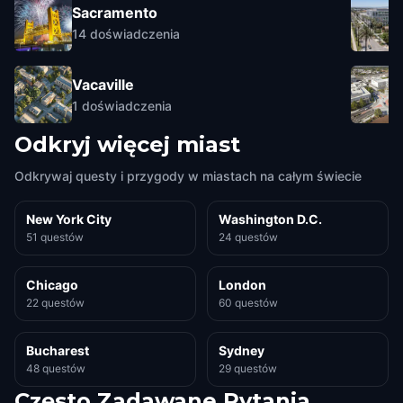
Sacramento
14
doświadczenia
Vacaville
1
doświadczenia
Odkryj więcej miast
Odkrywaj questy i przygody w miastach na całym świecie
New York City
Washington D.C.
51 questów
24 questów
Chicago
London
22 questów
60 questów
Bucharest
Sydney
48 questów
29 questów
Często Zadawane Pytania