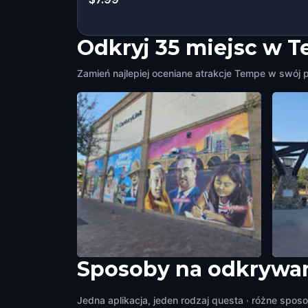
Odkryj 35 miejsc w 
Zamień najlepiej oceniane atrakcje Tempe w swój p
Sposoby na odkrywa
15 Years of Community Mural
Tempe
Tempe
,
United States of America
Call 
Jedna aplikacja, jeden rodzaj questa · różne sposo
Tempe