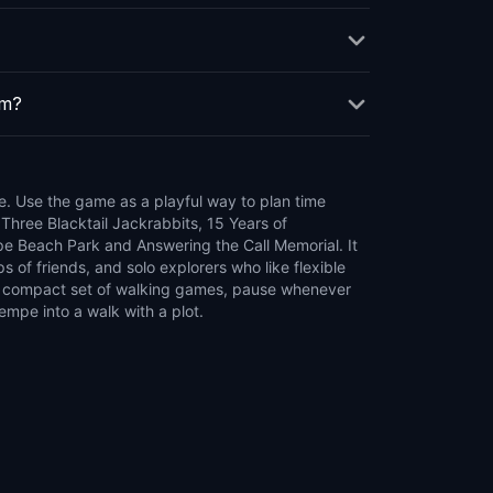
em?
empe into a walk with a plot.