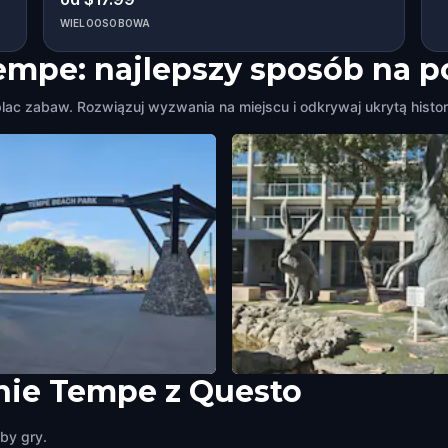
WIELOOSOBOWA
Tempe: najlepszy sposób na 
lac zabaw. Rozwiązuj wyzwania na miejscu i odkrywaj ukrytą histori
nie Tempe z Questo
 Beach Park & Answering the
Three Blacktail Jackrabbits
Memorial
Tempe
,
United States of America
by gry.
,
United States of America