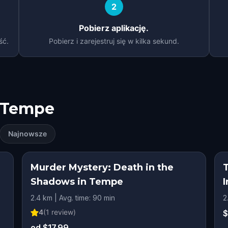
2
Pobierz aplikację.
ść.
Pobierz i zarejestruj się w kilka sekund.
Tempe
Najnowsze
Murder Mystery: Death in the
Shadows in Tempe
I
2.4 km | Avg. time: 90 min
2
4
(
1
review)
$
od $17.99