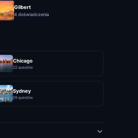
Gilbert
4
doświadczenia
Chicago
22 questów
Sydney
29 questów