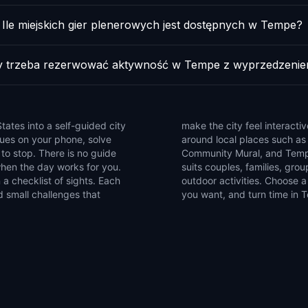
Ile miejskich gier plenerowych jest dostępnych w Tempe?
y trzeba rezerwować aktywność w Tempe z wyprzedzeni
ates into a self-guided city
 a playful way to plan time
lues on your phone, solve
ackrabbits, 15 Years of
to stop. There is no guide
ing the Call Memorial. It
when the day works for you.
 explorers who like flexible
a checklist of sights. Each
ing games, pause whenever
d small challenges that
you want, and turn time in T