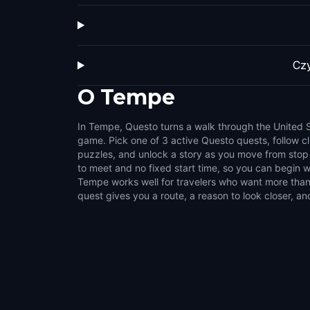
Cz
O
Tempe
In Tempe, Questo turns a walk through the United St
make the city feel interactive. Use the game as
game. Pick one of 3 active Questo quests, follow c
around local places such as Three Blacktail J
puzzles, and unlock a story as you move from stop 
Community Mural, and Tempe Beach Park and Answer
to meet and no fixed start time, so you can begin 
suits couples, families, groups of friends, and solo
Tempe works well for travelers who want more than 
outdoor activities. Choose a compact set of walk
quest gives you a route, a reason to look closer, an