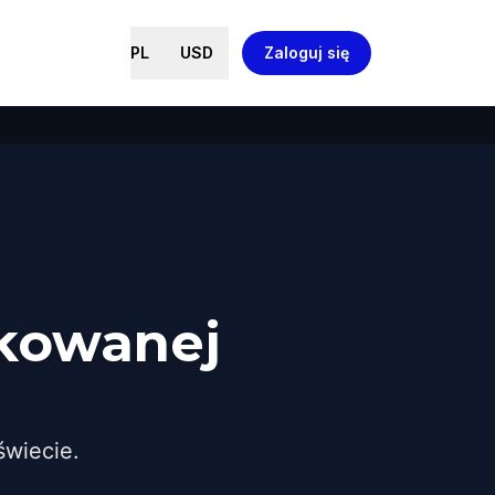
PL
USD
Zaloguj się
ikowanej
wiecie.