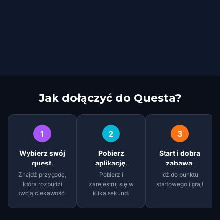
Jak dołączyć do Questa?
1
2
3
Wybierz swój
Pobierz
Start i dobra
quest.
aplikację.
zabawa.
Znajdź przygodę,
Pobierz i
Idź do punktu
która rozbudzi
zarejestruj się w
startowego i graj!
twoją ciekawość.
kilka sekund.