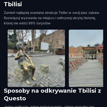
Tbilisi
Zamień najlepiej oceniane atrakcje Tbilisi w swój plac zabaw.
Rozwiązuj wyzwania na miejscu i odkrywaj ukrytą historię,
której nie widzi 99% turystów
Sposoby na odkrywanie Tbilisi z
Tamada Statue
Bridge of Love
Questo
Tbilisi
,
Georgia
Tbilisi
,
Georgia
Jedna aplikacja, jeden rodzaj questa · różne sposoby gry.