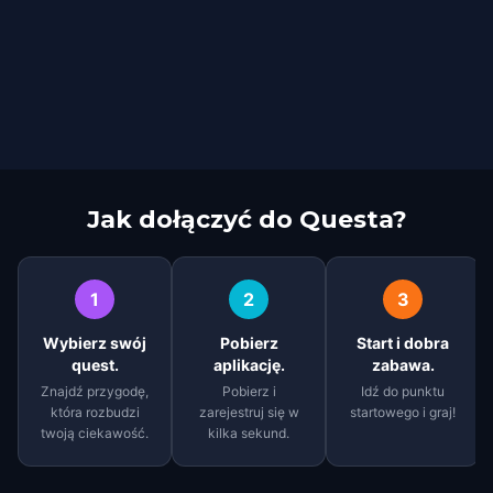
Jak dołączyć do Questa?
1
2
3
Wybierz swój
Pobierz
Start i dobra
quest.
aplikację.
zabawa.
Znajdź przygodę,
Pobierz i
Idź do punktu
która rozbudzi
zarejestruj się w
startowego i graj!
twoją ciekawość.
kilka sekund.