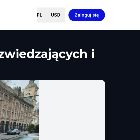
PL
USD
Zaloguj się
 zwiedzających i