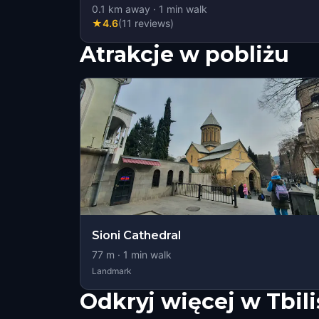
0.1
km away
·
1
min walk
★
4.6
(
11
reviews
)
Atrakcje w pobliżu
Sioni Cathedral
77
m ·
1
min walk
Landmark
Odkryj więcej w Tbili