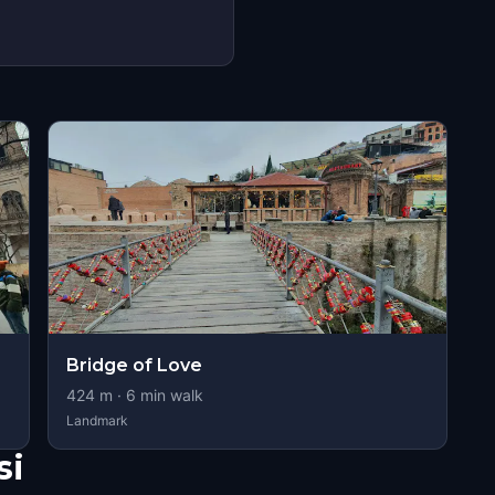
Bridge of Love
424
m ·
6
min walk
Landmark
si