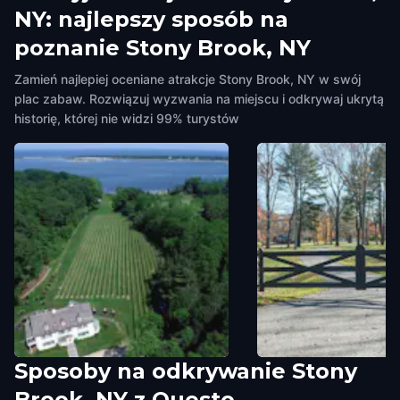
NY: najlepszy sposób na
poznanie Stony Brook, NY
Zamień najlepiej oceniane atrakcje Stony Brook, NY w swój
plac zabaw. Rozwiązuj wyzwania na miejscu i odkrywaj ukrytą
historię, której nie widzi 99% turystów
Sposoby na odkrywanie Stony
Harmony Vineyards
North Country Road
Brook, NY z Questo
Stony Brook, NY
,
United States of
Stony Brook, NY
,
United S