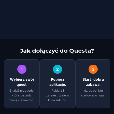
Jak dołączyć do Questa?
1
2
3
Wybierz swój
Pobierz
Start i dobra
quest.
aplikację.
zabawa.
Znajdź przygodę,
Pobierz i
Idź do punktu
która rozbudzi
zarejestruj się w
startowego i graj!
twoją ciekawość.
kilka sekund.