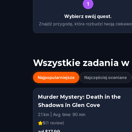
1
Wybierz swój quest.
Znajdź przygodę, która rozbudzi twoją ciekawo
Wszystkie zadania w
Najpopularniejsze
Najczęściej oceniane
Murder Mystery: Death in the
Shadows in Glen Cove
2.1 km | Avg. time: 90 min
5
(
1
review)
od $17.99