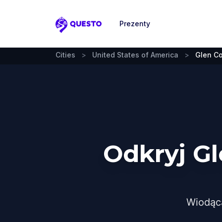
Prezenty
Questo
Cities
>
United States of America
>
Glen C
Odkryj G
Wiodąc