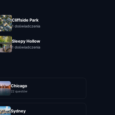
Cliffside Park
1
doświadczenia
Sleepy Hollow
1
doświadczenia
Chicago
22 questów
Sydney