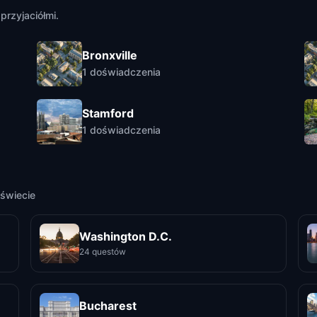
przyjaciółmi.
Bronxville
1
doświadczenia
Stamford
1
doświadczenia
świecie
Washington D.C.
24 questów
Bucharest