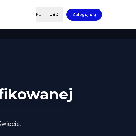
PL
USD
Zaloguj się
fikowanej
wiecie.