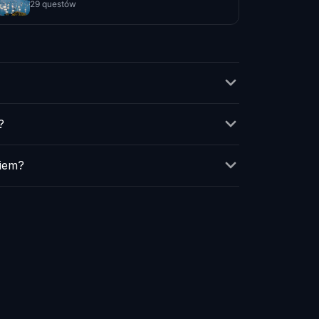
29 questów
?
iem?