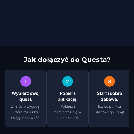
Jak dołączyć do Questa?
1
2
3
Wybierz swój
Pobierz
Start i dobra
quest.
aplikację.
zabawa.
Znajdź przygodę,
Pobierz i
Idź do punktu
która rozbudzi
zarejestruj się w
startowego i graj!
twoją ciekawość.
kilka sekund.