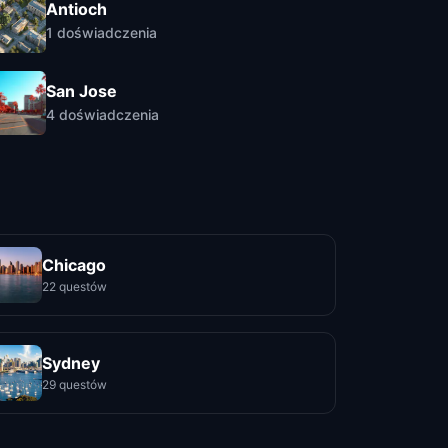
Antioch
1
doświadczenia
San Jose
4
doświadczenia
Chicago
22 questów
Sydney
29 questów