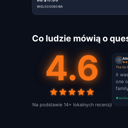
WIELOOSOBOWA
Co ludzie mówią o qu
4.6
Ali
The Oz 
it was
one o
family
Verifie
Na podstawie 14+ lokalnych recenzji