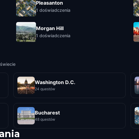
Pleasanton
1
doświadczenia
Morgan Hill
1
doświadczenia
świecie
Washington D.C.
24 questów
Bucharest
48 questów
ania