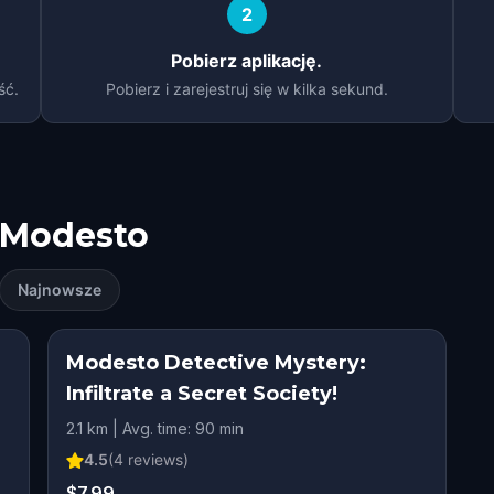
2
Pobierz aplikację.
ść.
Pobierz i zarejestruj się w kilka sekund.
Modesto
Najnowsze
Modesto Detective Mystery:
Infiltrate a Secret Society!
2.1 km | Avg. time: 90 min
4.5
(
4
reviews)
$7.99