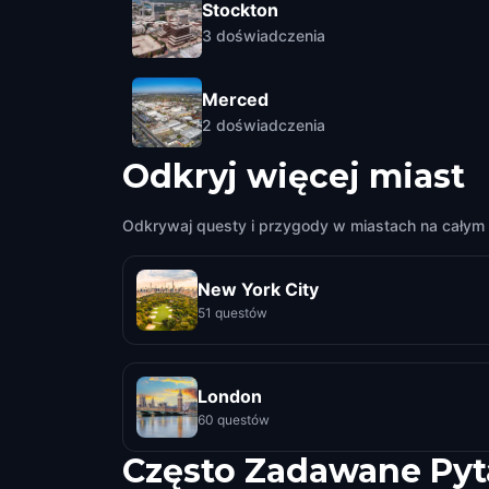
Stockton
3
doświadczenia
Merced
2
doświadczenia
Odkryj więcej miast
Odkrywaj questy i przygody w miastach na całym 
New York City
51 questów
London
60 questów
Często Zadawane Pyt