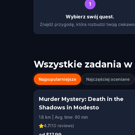
1
Wybierz swój quest.
Znajdź przygodę, która rozbudzi twoją ciekawo
Wszystkie zadania w
Najpopularniejsze
Najczęściej oceniane
Murder Mystery: Death in the
Shadows in Modesto
1.8 km | Avg. time: 90 min
4.7
(
10
reviews)
od $17.99