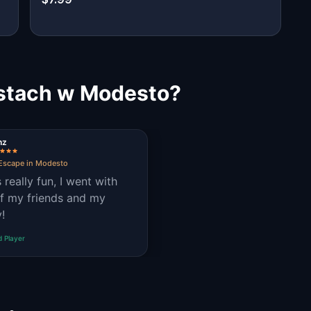
estach w Modesto?
nz
Escape in Modesto
 really fun, I went with
f my friends and my
!
d Player