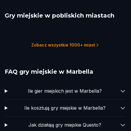
Gry miejskie w pobliskich miastach
Estepona
Fuengirola
Mijas
Benalmádena
Torremolinos
Gibraltar
1 tras
2 tras
1 tras
2 tras
1 tras
1 tras
Zobacz wszystkie 1000+ miast
FAQ gry miejskie w Marbella
Ile gier miejskich jest w Marbella?
Ile kosztują gry miejskie w Marbella?
Jak działają gry miejskie Questo?