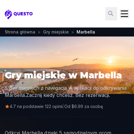
Questo
Strona główna
>
Gry miejskie
>
Marbella
Gry miejskie w Marbella
5 gier miejskich z nawigacją w aplikacji do odkrywania
Marbella.
Zacznij kiedy chcesz. Bez rezerwacji.
4.7 na podstawie 122 opinii
|
Od $6.99 za osobę
Odkryj Marbella dzięki 5 samodzielnym grom