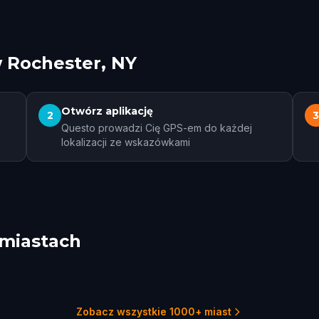
w Rochester, NY
Otwórz aplikację
2
Questo prowadzi Cię GPS-em do każdej
lokalizacji ze wskazówkami
 miastach
eville
Niagara Falls, ON
Catharines
1 tras
1 tras
Zobacz wszystkie 1000+ miast