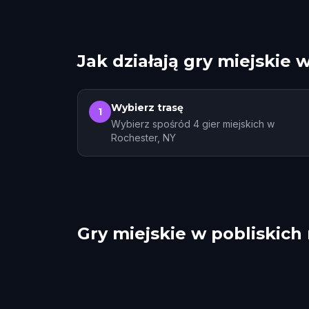
Jak działają gry miejskie 
Wybierz trasę
1
Wybierz spośród 4 gier miejskich w
Rochester, NY
Gry miejskie w pobliskich
Buffalo
Bell
Oshawa
St. 
4 tras
2 tras