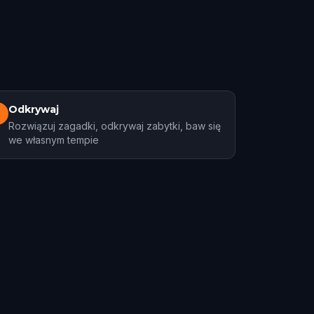
Odkrywaj
3
Rozwiązuj zagadki, odkrywaj zabytki, baw się
we własnym tempie
Ithaca, NY
2 tras
1 tras