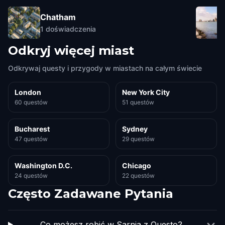
Chatham
1
doświadczenia
Odkryj więcej miast
Odkrywaj questy i przygody w miastach na całym świecie
London
New York City
60 questów
51 questów
Bucharest
Sydney
47 questów
29 questów
Washington D.C.
Chicago
24 questów
22 questów
Często Zadawane Pytania
Co możesz robić w Sarnia z Questo?