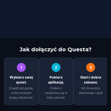
Jak dołączyć do Questa?
1
2
3
Wybierz swój
Pobierz
Start i dobra
quest.
aplikację.
zabawa.
Znajdź przygodę,
Pobierz i
Idź do punktu
która rozbudzi
zarejestruj się w
startowego i graj!
twoją ciekawość.
kilka sekund.