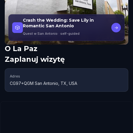
Crash the Wedding: Save Lily in
Romantic San Antonio
🎲
→
Quest w San Antonio
· self-guided
O
La Paz
Zaplanuj wizytę
Adres
CG97+QGM San Antonio, TX, USA