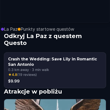
La Paz
Punkty startowe questów
Odkryj La Paz z questem
Questo
Crash the Wedding: Save Lily in Romantic
San Antonio
0.3
km away
·
3
min walk
★
4.8
(
19
reviews
)
$9.99
Atrakcje w pobliżu