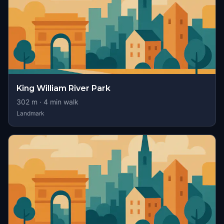
King William River Park
302
m ·
4
min walk
Landmark