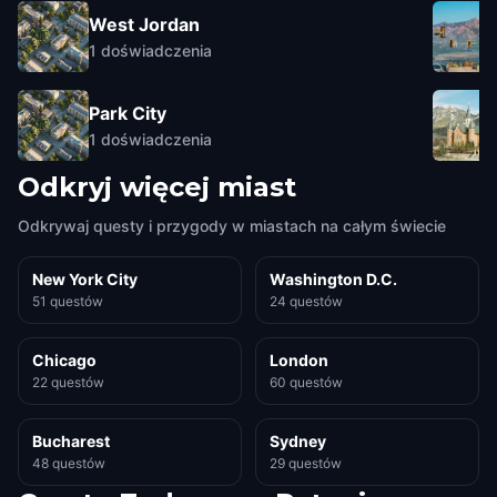
West Jordan
1
doświadczenia
Park City
1
doświadczenia
Odkryj więcej miast
Odkrywaj questy i przygody w miastach na całym świecie
New York City
Washington D.C.
51 questów
24 questów
Chicago
London
22 questów
60 questów
Bucharest
Sydney
48 questów
29 questów