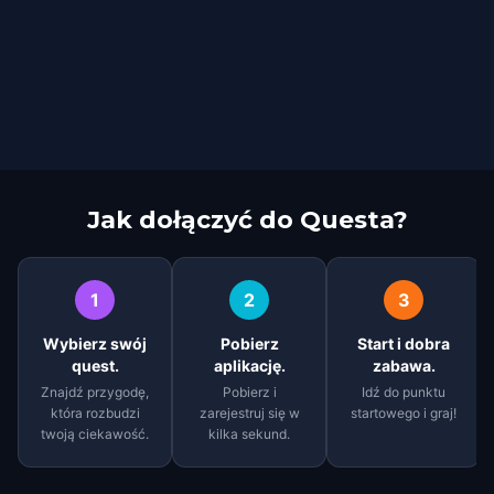
Jak dołączyć do Questa?
1
2
3
Wybierz swój
Pobierz
Start i dobra
quest.
aplikację.
zabawa.
Znajdź przygodę,
Pobierz i
Idź do punktu
która rozbudzi
zarejestruj się w
startowego i graj!
twoją ciekawość.
kilka sekund.