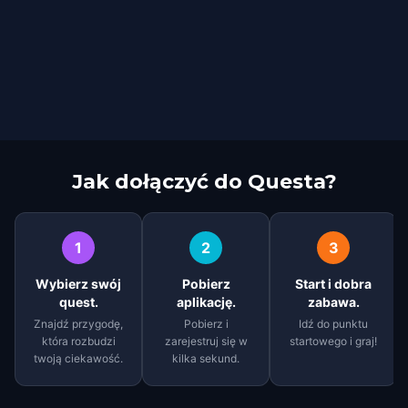
Jak dołączyć do Questa?
1
2
3
Wybierz swój
Pobierz
Start i dobra
quest.
aplikację.
zabawa.
Znajdź przygodę,
Pobierz i
Idź do punktu
która rozbudzi
zarejestruj się w
startowego i graj!
twoją ciekawość.
kilka sekund.