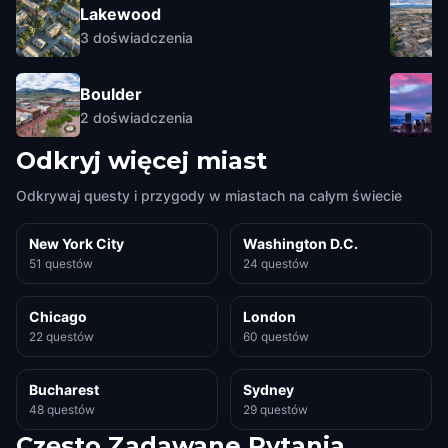
Lakewood
3
doświadczenia
Boulder
2
doświadczenia
Odkryj więcej miast
Odkrywaj questy i przygody w miastach na całym świecie
New York City
Washington D.C.
51 questów
24 questów
Chicago
London
22 questów
60 questów
Bucharest
Sydney
48 questów
29 questów
Często Zadawane Pytania