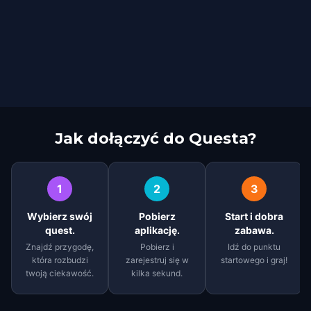
Jak dołączyć do Questa?
1
2
3
Wybierz swój
Pobierz
Start i dobra
quest.
aplikację.
zabawa.
Znajdź przygodę,
Pobierz i
Idź do punktu
która rozbudzi
zarejestruj się w
startowego i graj!
twoją ciekawość.
kilka sekund.