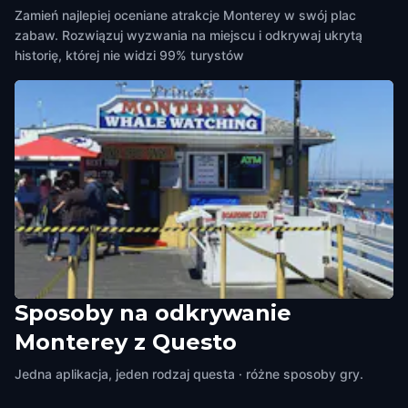
Zamień najlepiej oceniane atrakcje Monterey w swój plac
zabaw. Rozwiązuj wyzwania na miejscu i odkrywaj ukrytą
historię, której nie widzi 99% turystów
Sposoby na odkrywanie
Whale Watching
Monterey z Questo
Monterey
,
United States of America
Jedna aplikacja, jeden rodzaj questa · różne sposoby gry.