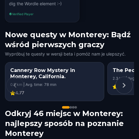
dig the Wordle element :-)
Verified Player
Nowe questy w Monterey: Bądź
wśród pierwszych graczy
Wypróbuj te questy w wersji beta i pomóż nam je ulepszyć.
Cannery Row Mystery in
The Peop
Monterey, California.
2.3 km | Avg. 
0.5 km | Avg. time: 78 min
5
4.77
Odkryj 46 miejsc w Monterey:
najlepszy sposób na poznanie
Monterey