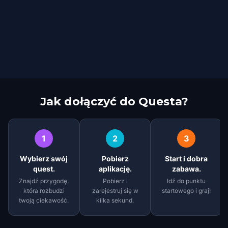
Jak dołączyć do Questa?
1
2
3
Wybierz swój
Pobierz
Start i dobra
quest.
aplikację.
zabawa.
Znajdź przygodę,
Pobierz i
Idź do punktu
która rozbudzi
zarejestruj się w
startowego i graj!
twoją ciekawość.
kilka sekund.