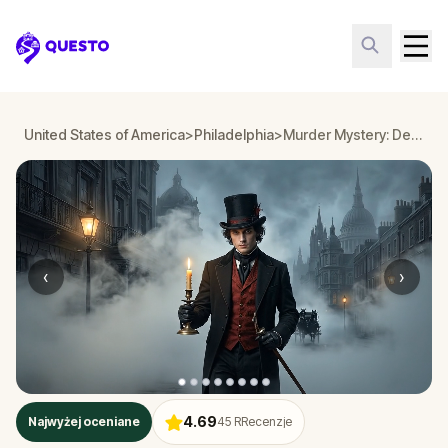
Questo
United States of America
>
Philadelphia
>
Murder Mystery: Death in the Shadows in Washington Square West, Philadelphia
‹
›
4.69
Najwyżej oceniane
45
RRecenzje