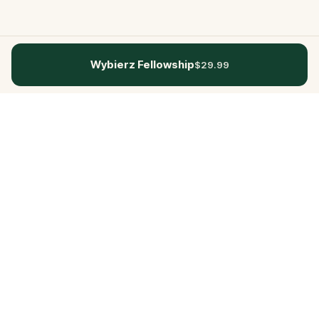
Wybierz Fellowship
$29.99
Questo
In un mondo sempre più digitale,
Questo ti riporta a ciò che è reale. Le
nostre quest ti invitano a uscire,
connetterti con le persone e creare
ricordi indimenticabili – una città alla
volta. Ogni esperienza nasce da una