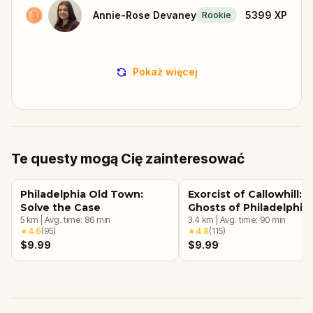
Annie-Rose Devaney
5399
XP
Rookie
Pokaż więcej
Te questy mogą Cię zainteresować
Philadelphia Old Town:
Exorcist of Callowhill:
Solve the Case
Ghosts of Philadelphia
5
km
|
Avg. time:
86
min
3.4
km
|
Avg. time:
90
min
★
4.6
(
95
)
★
4.8
(
115
)
$9.99
$9.99