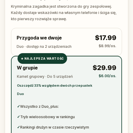
again. Make sure to have your pen and paper
Kryminalna zagadka jest stworzona do gry zespołowej.
ready to jot down all the crucial evidence.
Każdy dostaje wskazówki na własnym telefonie i ściga się,
kto pierwszy rozwiąże sprawę.
$17.99
Przygoda we dwoje
$8.99/os.
Duo · dostęp na 2 urządzeniach
★
NAJLEPSZA WARTOŚĆ
✓
$29.99
W grupie
✓
$6.00/os.
Karnet grupowy · Do 5 urządzeń
✓
Oszczędź 33% względem dwóch przepustek
✓
Duo
✓
Wszystko z Duo, plus:
✓
Tryb wieloosobowy w rankingu
✓
Rankingi drużyn w czasie rzeczywistym