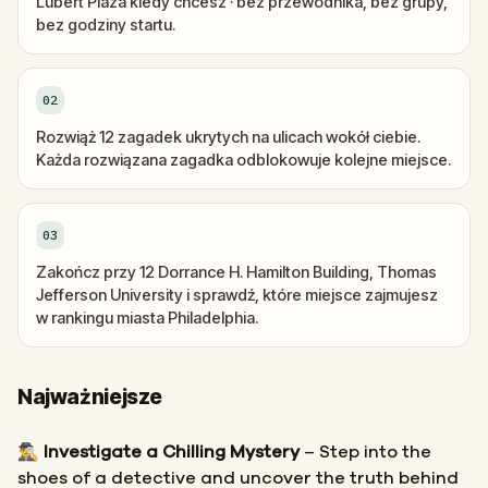
Lubert Plaza kiedy chcesz · bez przewodnika, bez grupy,
bez godziny startu.
02
Rozwiąż 12 zagadek ukrytych na ulicach wokół ciebie.
Każda rozwiązana zagadka odblokowuje kolejne miejsce.
03
Zakończ przy 12 Dorrance H. Hamilton Building, Thomas
Jefferson University i sprawdź, które miejsce zajmujesz
w rankingu miasta Philadelphia.
Najważniejsze
🕵️‍♂️
Investigate a Chilling Mystery
– Step into the
shoes of a detective and uncover the truth behind