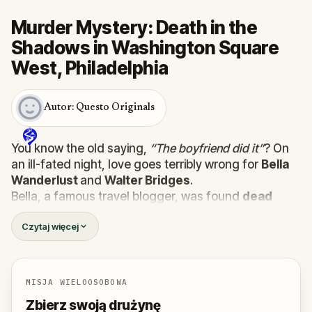
Murder Mystery: Death in the
Shadows in Washington Square
West, Philadelphia
Autor: Questo Originals
You know the old saying,
“The boyfriend did it”
? On
an ill-fated night, love goes terribly wrong for
Bella
Wanderlust
and
Walter Bridges
.
Bella, a famous travel blogger, was found
dead
during a ghost tour led by the theatrical
Percy
Czytaj więcej
Shadows
. Now, it’s up to you to uncover the truth.
Was it Walter, the obsessed boyfriend? Percy, the
ghost tour guide with a flair for the dramatic? Or is
someone else hiding in the shadows?
MISJA WIELOOSOBOWA
🔎
Gather clues, interrogate suspects, and
Zbierz swoją drużynę
expose the real murderer before they strike