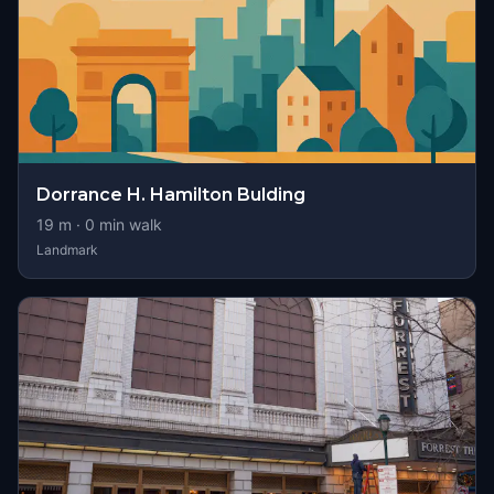
Dorrance H. Hamilton Bulding
19
m ·
0
min walk
Landmark