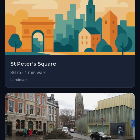
St Peter’s Square
86
m ·
1
min walk
Landmark