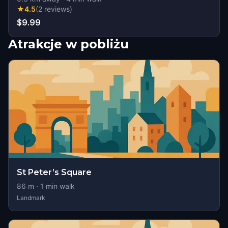
★
4.5
(
2
reviews
)
$9.99
Atrakcje w pobliżu
St Peter’s Square
86
m ·
1
min walk
Landmark