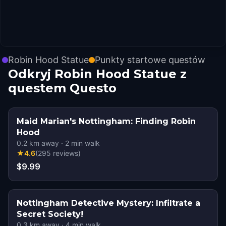
Robin Hood Statue
Punkty startowe questów
Odkryj Robin Hood Statue z
questem Questo
Maid Marian's Nottingham: Finding Robin
Hood
0.2
km away
·
2
min walk
★
4.6
(
295
reviews
)
$9.99
Nottingham Detective Mystery: Infiltrate a
Secret Society!
0.3
km away
·
4
min walk