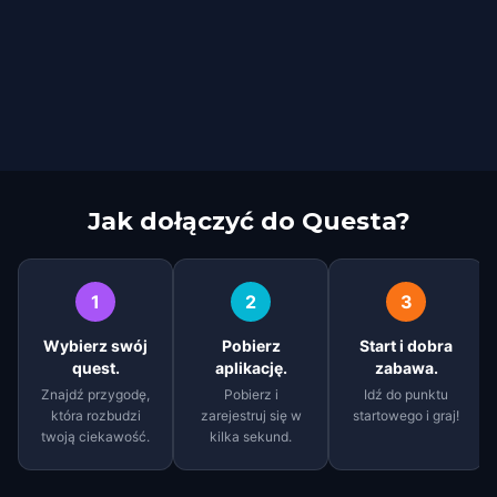
Jak dołączyć do Questa?
1
2
3
Wybierz swój
Pobierz
Start i dobra
quest.
aplikację.
zabawa.
Znajdź przygodę,
Pobierz i
Idź do punktu
która rozbudzi
zarejestruj się w
startowego i graj!
twoją ciekawość.
kilka sekund.