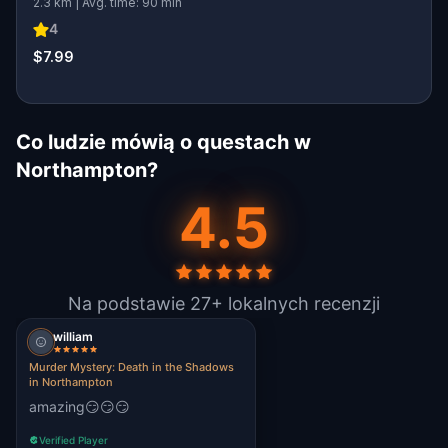
2.3 km | Avg. time: 90 min
4
$7.99
Co ludzie mówią o questach w
Northampton?
4.5
Na podstawie 27+ lokalnych recenzji
william
Murder Mystery: Death in the Shadows
in Northampton
amazing😏😏😏
Verified Player