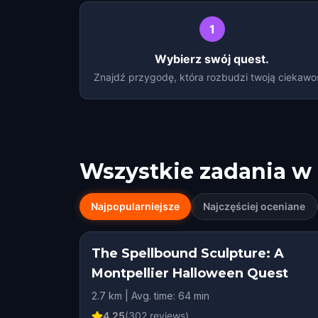
1
Wybierz swój quest.
Znajdź przygodę, która rozbudzi twoją ciekawo
Wszystkie zadania w
Najpopularniejsze
Najczęściej oceniane
The Spellbound Sculpture: A
Montpellier Halloween Quest
2.7 km | Avg. time: 64 min
4.25
(
302
reviews)