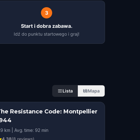
3
Start i dobra zabawa.
Idź do punktu startowego i graj!
Lista
Mapa
The Resistance Code: Montpellier
1944
.9 km | Avg. time: 92 min
4.38
(
8
reviews)