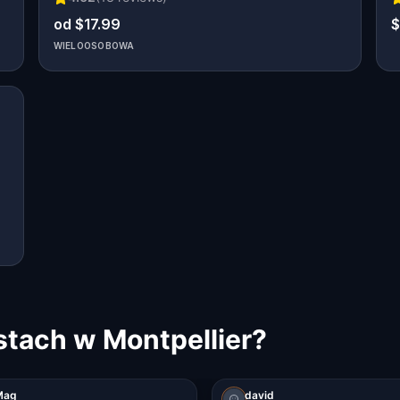
od $17.99
$
WIELOOSOBOWA
stach w Montpellier?
Mag
david