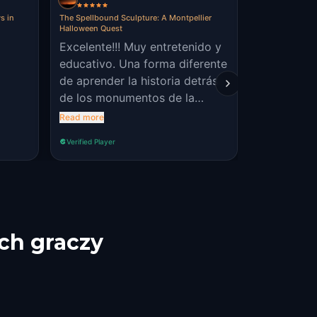
s in
The Spellbound Sculpture: A Montpellier
The Resistance
Halloween Quest
It was a g
Excelente!!! Muy entretenido y
that the f
educativo. Una forma diferente
the images,
de aprender la historia detrás
addition. I
de los monumentos de la
and insight
Read more
ciudad
Read more
that blend
facts.
Verified Player
Verified Player
ch graczy