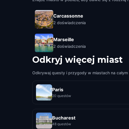
Carcassonne
2
doświadczenia
Marseille
2
doświadczenia
Odkryj więcej miast
Odkrywaj questy i przygody w miastach na całym 
Paris
20 questów
Bucharest
48 questów