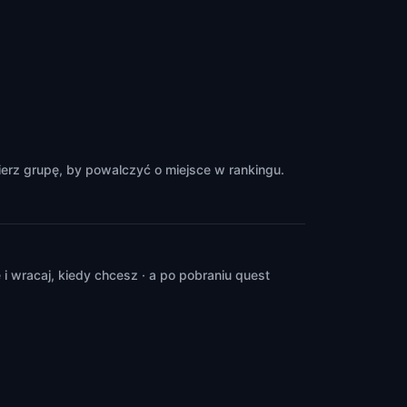
La Promenade du Peyrou
Montpellier
,
France
ierz grupę, by powalczyć o miejsce w rankingu.
 wracaj, kiedy chcesz · a po pobraniu quest