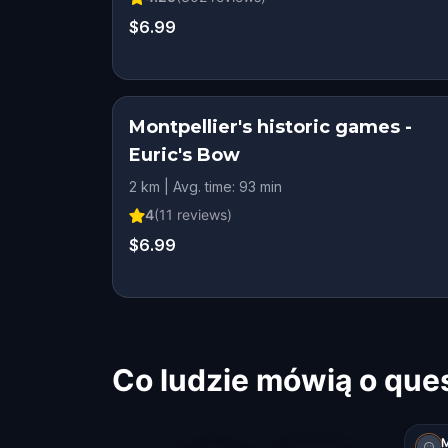
$6.99
Montpellier's historic games -
Euric's Bow
2 km | Avg. time: 93 min
4
(
11
reviews)
$6.99
Co ludzie mówią o que