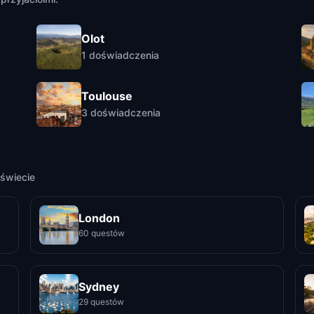
Olot
1
doświadczenia
Toulouse
3
doświadczenia
świecie
London
60 questów
Sydney
29 questów