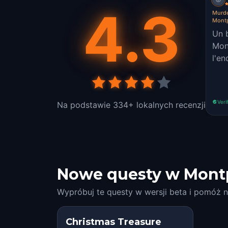
4.3
Murde
Montp
Un b
Mon
l'en
Veri
Na podstawie 334+ lokalnych recenzji
Nowe questy w Montp
Wypróbuj te questy w wersji beta i pomóż n
Christmas Treasure