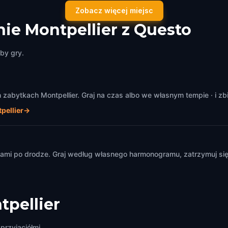
 de la Comédie
Place Jean Jaurès
Zobacz więcej miejsc
lier
,
France
Montpellier
,
France
ie Montpellier z Questo
by gry.
abytkach Montpellier. Graj na czas albo we własnym tempie · i zb
pellier
→
m
mi po drodze. Graj według własnego harmonogramu, zatrzymuj się i
tpellier
przyjaciółmi.