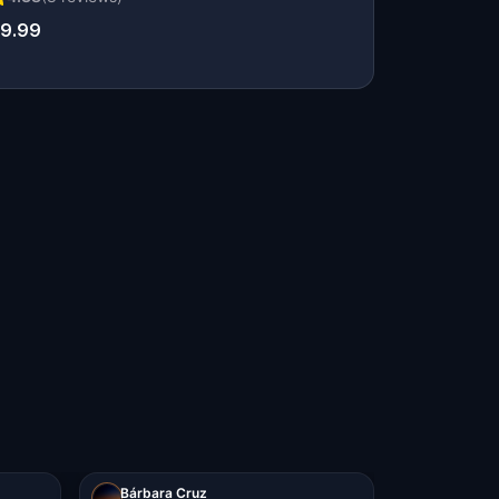
9.99
Bárbara Cruz
Alhan