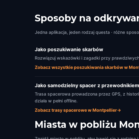
The Pavillon Populaire
Place
Montpellier
,
France
Montpel
Sposoby na odkrywan
Jedna aplikacja, jeden rodzaj questa · różne sposo
Jako poszukiwanie skarbów
Rozwiązuj wskazówki i zagadki przy prawdziwych z
Zobacz wszystkie poszukiwania skarbów w Mont
Jako samodzielny spacer z przewodnikie
Trasa spacerowa prowadzona przez GPS, z historia
działa w pełni offline.
Zobacz trasy spacerowe w Montpellier
→
Miasta w pobliżu
Mon
Znajdź miasto w pobliżu, aby bawić się z rodziną i 