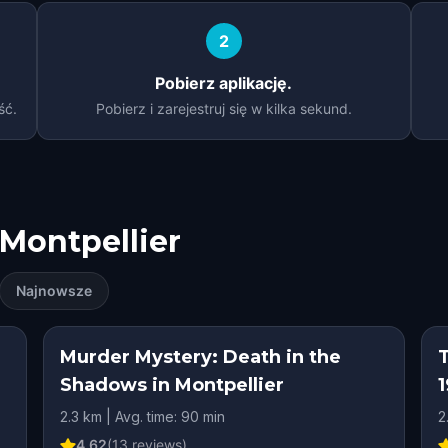
2
Pobierz aplikację.
ść.
Pobierz i zarejestruj się w kilka sekund.
Montpellier
Najnowsze
Murder Mystery: Death in the
Shadows in Montpellier
2.3 km | Avg. time: 90 min
2
4.62
(
13
reviews)