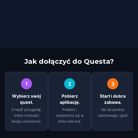
Jak dołączyć do Questa?
1
2
3
Wybierz swój
Pobierz
Start i dobra
quest.
aplikację.
zabawa.
Znajdź przygodę,
Pobierz i
Idź do punktu
która rozbudzi
zarejestruj się w
startowego i graj!
twoją ciekawość.
kilka sekund.