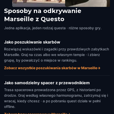
Sposoby na odkrywanie
La Vieille Charité
MuCEM
Marseille z Questo
Marseille
,
France
Marseille
,
France
Jedna aplikacja, jeden rodzaj questa · różne sposoby gry.
Jako poszukiwanie skarbów
Rozwiązuj wskazówki i zagadki przy prawdziwych zabytkach
Marseille. Graj na czas albo we własnym tempie · i zbierz
grupę, by powalczyć o miejsce w rankingu.
Zobacz wszystkie poszukiwania skarbów w Marseille
→
Jako samodzielny spacer z przewodnikiem
Trasa spacerowa prowadzona przez GPS, z historiami po
drodze. Graj według własnego harmonogramu, zatrzymuj się i
wracaj, kiedy chcesz · a po pobraniu quest działa w pełni
offline.