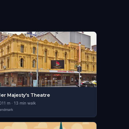
er Majesty's Theatre
011
m ·
13
min walk
andmark