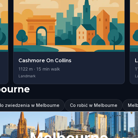
Cashmore On Collins
1122
m ·
15
min walk
1
Landmark
L
bourne
do zwiedzenia w Melbourne
Co robić w Melbourne
Melb
Melbourne