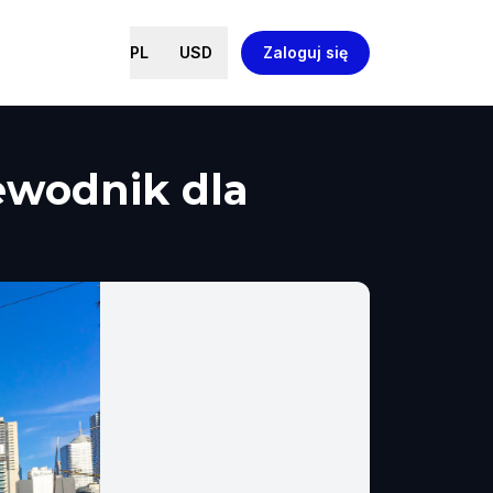
PL
USD
Zaloguj się
ewodnik dla