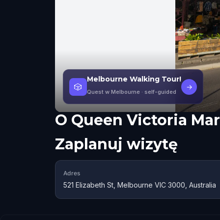
Melbourne Walking Tour!
🎲
→
Quest w Melbourne
· self-guided
O
Queen Victoria Ma
Zaplanuj wizytę
Adres
521 Elizabeth St, Melbourne VIC 3000, Australia