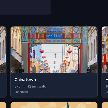
Chinatown
H
875
m ·
12
min walk
1
Landmark
L