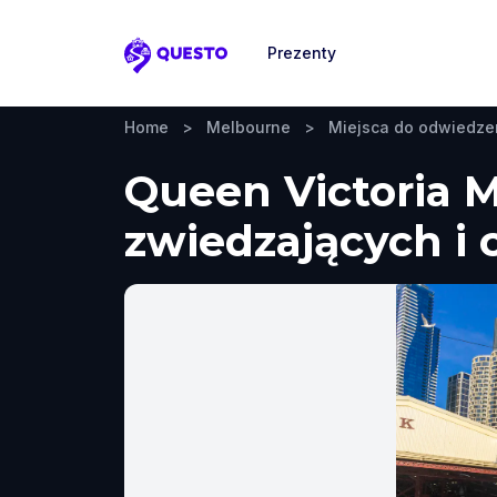
Prezenty
Questo
Home
>
Melbourne
>
Miejsca do odwiedze
Queen Victoria 
zwiedzających i 