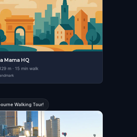
La Mama HQ
129
m ·
15
min walk
andmark
ourne Walking Tour!