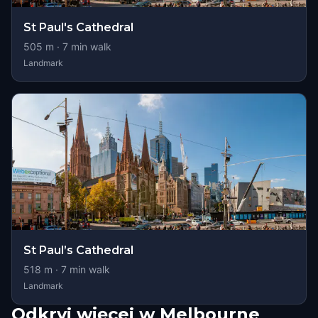
St Paul's Cathedral
505
m ·
7
min walk
Landmark
St Paul’s Cathedral
518
m ·
7
min walk
Landmark
Odkryj więcej w Melbourne