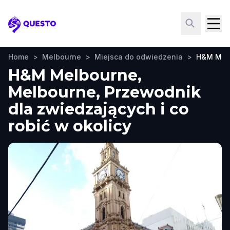
Questo
Home
>
Melbourne
>
Miejsca do odwiedzenia
>
H&M Mel
H&M Melbourne,
Melbourne, Przewodnik
dla zwiedzających i co
robić w okolicy