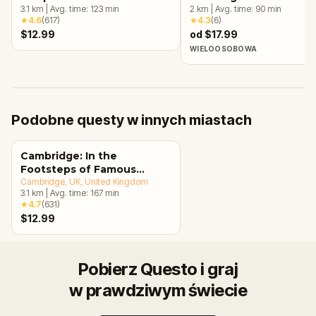
3.1
km
|
Avg. time:
123
min
2
km
|
Avg. time:
90
min
★
4.6
(
617
)
★
4.3
(
6
)
$12.99
od $17.99
WIELOOSOBOWA
Podobne questy w innych miastach
Cambridge: In the
Footsteps of Famous
Alumni Walking Tour &
Cambridge, UK
, United Kingdom
3.1
km
|
Avg. time:
167
min
Escape Game
★
4.7
(
631
)
$12.99
Pobierz Questo i graj
w prawdziwym świecie