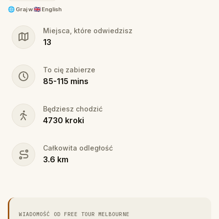
1.5-2 hour (approx.) journey through Melbourne will
🌐
Graj w
🇬🇧 English
bring you a whole new appreciation for the city!
Miejsca, które odwiedzisz
Fun for families, couples or solo travelers!
13
To cię zabierze
85
-
115
mins
Będziesz chodzić
4730
kroki
Całkowita odległość
3.6
km
WIADOMOŚĆ OD FREE TOUR MELBOURNE