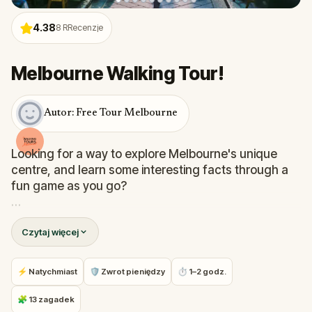
4.38
8
RRecenzje
Melbourne Walking Tour!
Autor: Free Tour Melbourne
Looking for a way to explore Melbourne's unique
centre, and learn some interesting facts through a
fun game as you go?
Come on the Melbourne Walking Tour to see the
Czytaj więcej
brilliant, unique & interesting that makes Melbourne
the cultural capital of Australia.
⚡ Natychmiast
🛡 Zwrot pieniędzy
⏱ 1–2 godz.
From it's famous landmarks and buildings, through
it's hidden alleyways and fascinating street art, this
🧩 13 zagadek