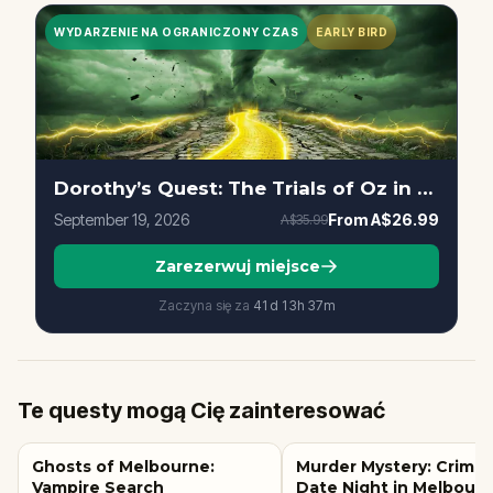
WYDARZENIE NA OGRANICZONY CZAS
EARLY BIRD
Dorothy’s Quest: The Trials of Oz in Melbourne
September 19, 2026
From
A$26.99
A$35.99
Zarezerwuj miejsce
Zaczyna się za
41d
13
h
37
m
Te questy mogą Cię zainteresować
Ghosts of Melbourne:
Murder Mystery: Crime
Vampire Search
Date Night in Melbour