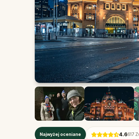
4.6
Najwyżej oceniane
617
Z