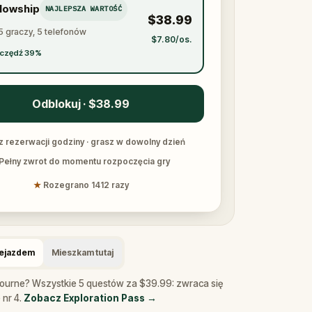
llowship
NAJLEPSZA WARTOŚĆ
$38.99
5 graczy, 5 telefonów
$7.80/os.
czędź 39%
Odblokuj · $38.99
z rezerwacji godziny · grasz w dowolny dzień
Pełny zwrot do momentu rozpoczęcia gry
★
Rozegrano 1412 razy
zejazdem
Mieszkam tutaj
bourne? Wszystkie 5 questów za $39.99: zwraca się
 nr 4.
Zobacz Exploration Pass
→