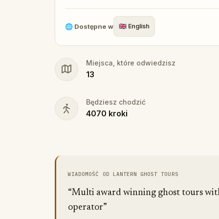
🌐
Dostępne w
🇬🇧
English
Miejsca, które odwiedzisz
13
Będziesz chodzić
4070
kroki
WIADOMOŚĆ OD LANTERN GHOST TOURS
“Multi award winning ghost tours with 
operator”