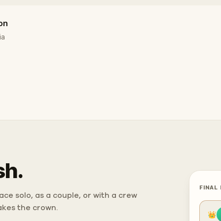
ion
ia
sh.
FINAL
ce solo, as a couple, or with a crew
takes the crown.
👑