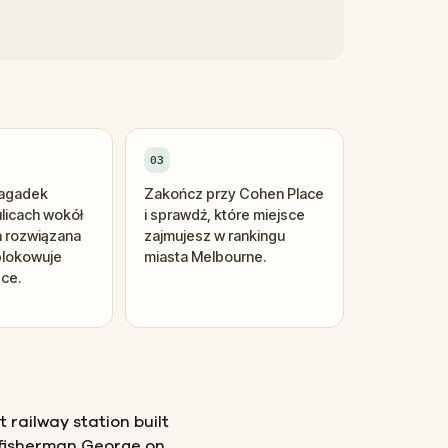
03
zagadek
Zakończ przy Cohen Place
ulicach wokół
i sprawdź, które miejsce
a rozwiązana
zajmujesz w rankingu
lokowuje
miasta Melbourne.
sce.
st railway station built
f fisherman George on