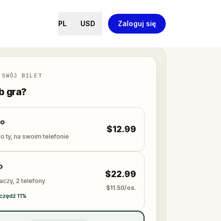
PL
USD
Zaloguj się
 SWÓJ BILET
ób gra?
lo
$12.99
o ty, na swoim telefonie
o
$22.99
aczy, 2 telefony
$11.50/os.
czędź 11%