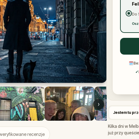
Fe
Do 
Osz
🗓
Be
✓
›
Jestem tu pr
Kilka dni w Mel
już przy queście
weryfikowane recenzje