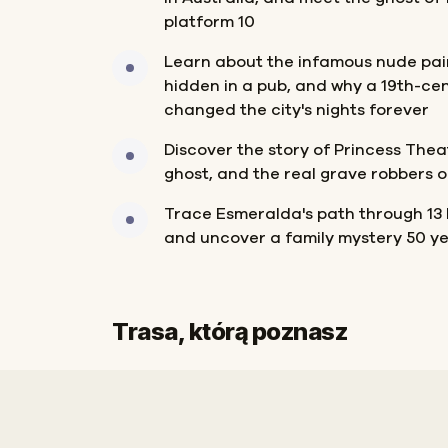
platform 10
Learn about the infamous nude pai
hidden in a pub, and why a 19th-ce
changed the city's nights forever
Discover the story of Princess The
ghost, and the real grave robbers o
Trace Esmeralda's path through 13
and uncover a family mystery 50 ye
Trasa, którą poznasz
Meta
Start