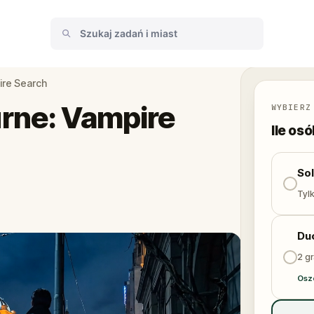
ire Search
rne: Vampire
WYBIERZ
Ile os
So
Tylk
Du
2 gr
Osz