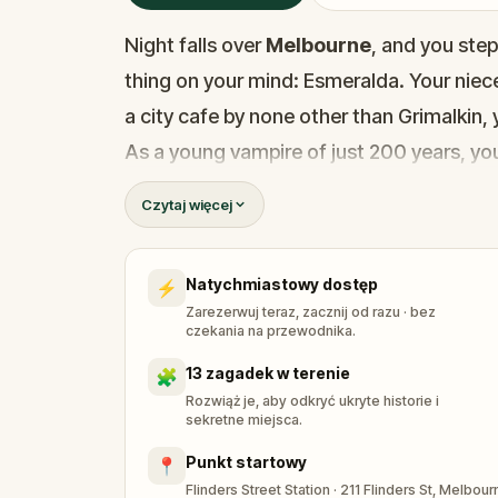
Night falls over
Melbourne
, and you ste
thing on your mind: Esmeralda. Your niec
a city cafe by none other than Grimalkin,
As a young vampire of just 200 years, you
walking among humans, feeding only once
Czytaj więcej
under the safety of moonlight, your ques
Melbourne's historic streets
, unravel 
Natychmiastowy dostęp
⚡
through 13 real locations, from
Flinders 
Zarezerwuj teraz, zacznij od razu · bez
This
Melbourne walking tour
is unlike 
czekania na przewodnika.
that mixes real local history, genuine gho
13 zagadek w terenie
🧩
the making. Walk, explore, and piece tog
Rozwiąż je, aby odkryć ukryte historie i
sekretne miejsca.
friends, family, or familiars.
Punkt startowy
📍
Flinders Street Station · 211 Flinders St, Melbou