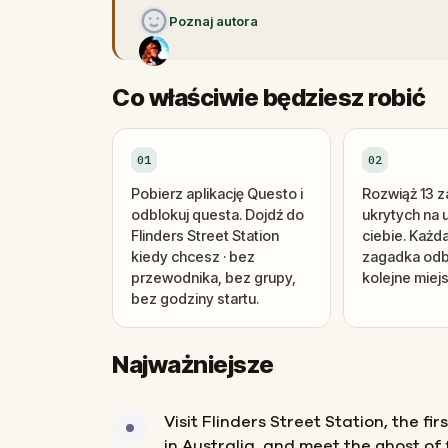
Poznaj autora
Co właściwie będziesz robić
01
02
Pobierz aplikację Questo i
Rozwiąż 13 
odblokuj questa. Dojdź do
ukrytych na 
Flinders Street Station
ciebie. Każd
kiedy chcesz · bez
zagadka odb
przewodnika, bez grupy,
kolejne miej
bez godziny startu.
Najważniejsze
Visit Flinders Street Station, the fir
in Australia, and meet the ghost o