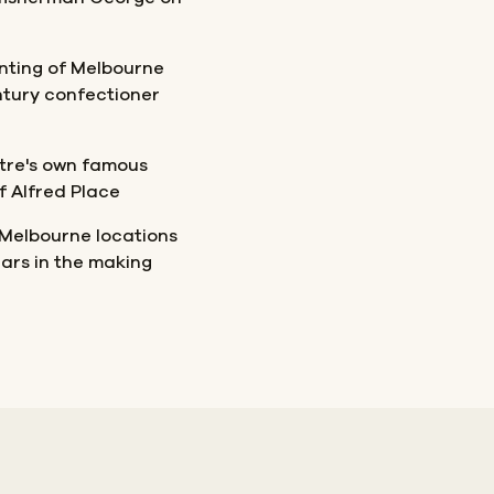
nting of Melbourne
ntury confectioner
atre's own famous
f Alfred Place
 Melbourne locations
ars in the making