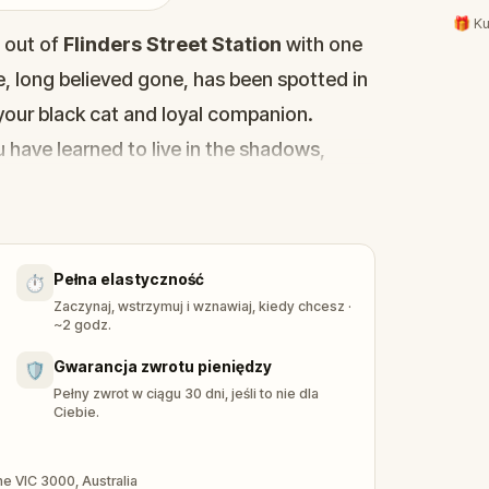
🎁 Ku
p out of
Flinders Street Station
with one
e, long believed gone, has been spotted in
 your black cat and loyal companion.
 have learned to live in the shadows,
 a year. On Halloween, of course. Now,
t begins. Follow clues across
ghostly secrets, and chase the truth
Pełna elastyczność
⏱️
Street Station
to
Chinatown
.
Zaczynaj, wstrzymuj i wznawiaj, kiedy chcesz ·
any other: a self-guided vampire mystery
~2 godz.
st stories, and a family secret 50 years in
Gwarancja zwrotu pieniędzy
🛡️
ether the mystery. Made to be shared with
Pełny zwrot w ciągu 30 dni, jeśli to nie dla
Ciebie.
rne VIC 3000, Australia