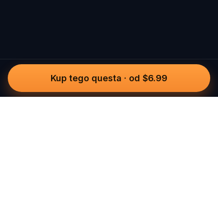
Kup tego questa
·
od $6.99
Questo
In un mondo sempre più digitale,
Questo ti riporta a ciò che è reale. Le
nostre quest ti invitano a uscire,
connetterti con le persone e creare