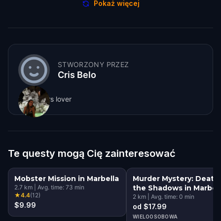
Pokaż więcej
STWORZONY PRZEZ
Cris Belo
Sunflowers lover
Te questy mogą Cię zainteresować
Mobster Mission in Marbella
Murder Mystery: Death 
2.7
km
|
Avg. time:
73
min
the Shadows in Marbel
★
4.4
(
12
)
2
km
|
Avg. time:
0
min
$9.99
od $17.99
WIELOOSOBOWA