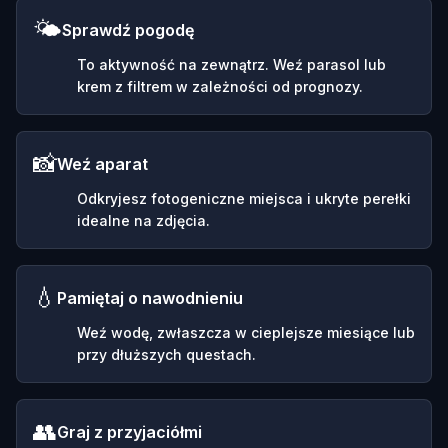
🌤️
Sprawdź pogodę
To aktywność na zewnątrz. Weź parasol lub
krem z filtrem w zależności od prognozy.
📸
Weź aparat
Odkryjesz fotogeniczne miejsca i ukryte perełki
idealne na zdjęcia.
💧
Pamiętaj o nawodnieniu
Weź wodę, zwłaszcza w cieplejsze miesiące lub
przy dłuższych questach.
👥
Graj z przyjaciółmi