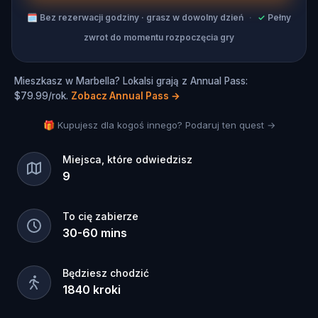
🗓
Bez rezerwacji godziny · grasz w dowolny dzień
·
✓
Pełny
zwrot do momentu rozpoczęcia gry
Mieszkasz w Marbella? Lokalsi grają z Annual Pass:
$79.99/rok.
Zobacz Annual Pass
→
🎁 Kupujesz dla kogoś innego? Podaruj ten quest →
Miejsca, które odwiedzisz
9
To cię zabierze
30
-
60
mins
Będziesz chodzić
1840
kroki