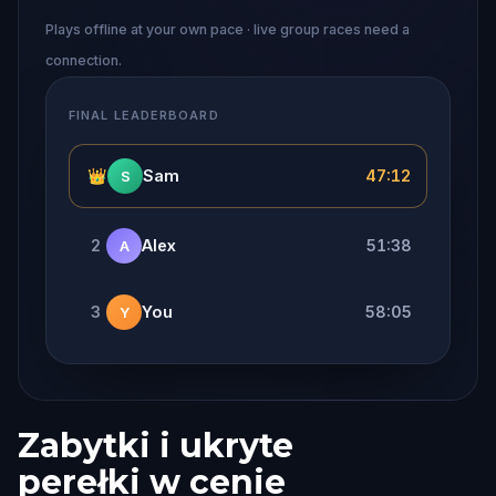
Plays offline at your own pace · live group races need a
connection.
FINAL LEADERBOARD
👑
Sam
47:12
S
2
Alex
51:38
A
3
You
58:05
Y
Zabytki i ukryte
perełki w cenie