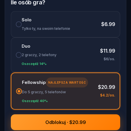
Ile osób gra?
Solo
$6.99
Tylko ty, na swoim telefonie
Duo
$11.99
2 graczy, 2 telefony
$6/os.
Oszczędź 14%
Fellowship
NAJLEPSZA WARTOŚĆ
$20.99
Do 5 graczy, 5 telefonów
$4.2/os.
Oszczędź 40%
Odblokuj · $20.99