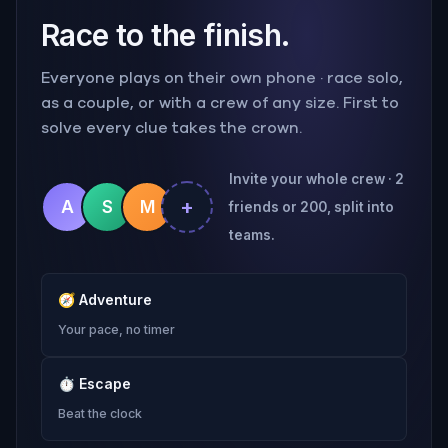
Race to the finish.
Everyone plays on their own phone · race solo,
as a couple, or with a crew of any size. First to
solve every clue takes the crown.
Invite your whole crew · 2
+
A
S
M
friends or 200, split into
teams.
🧭
Adventure
Your pace, no timer
⏱
Escape
Beat the clock